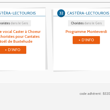
STÉRA-LECTOUROIS
32
CASTÉRA-LECTOUROIS
horistes
dans le Gers
Choristes
dans le Gers
 vocal Caster à Choeur
Programme Monteverdi
choristes pour Cantates
+ D'INFO
Noël de Buxtehude
+ D'INFO
code adhérent : B32