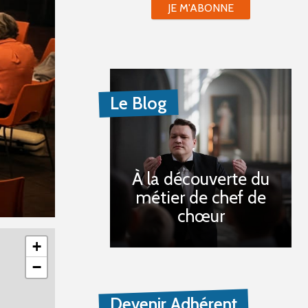
JE M'ABONNE
Le Blog
À la découverte du
métier de chef de
chœur
+
−
Devenir Adhérent