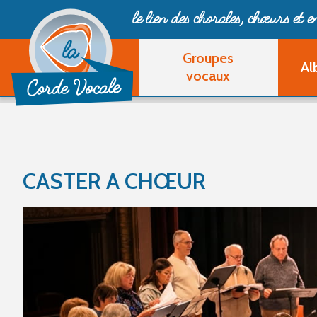
le lien des chorales, chœurs
et 
Groupes
Al
vocaux
CASTER A CHŒUR