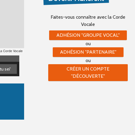
Faites-vous connaître
avec la Corde
Vocale
ADHÉSION "GROUPE VOCAL"
ou
La Corde Vocale
ADHÉSION "PARTENAIRE"
ou
CRÉER UN COMPTE
u sei'
u sei'
"DÉCOUVERTE"