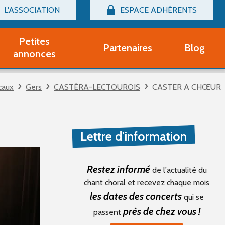
L'ASSOCIATION
ESPACE ADHÉRENTS
Billetterie
Connexion
Petites
Partenaires
Blog
r adhérent Groupe Vocal
annonces
nir adhérent Partenaire
rtitions d'occasion
caux
Gers
CASTÉRA-LECTOUROIS
CASTER A CHŒUR
r un compte Découverte
uestions fréquentes
tres
Lettre d'information
Restez informé
de l'actualité du
chant choral et recevez chaque mois
les dates des concerts
qui se
près de chez vous !
passent