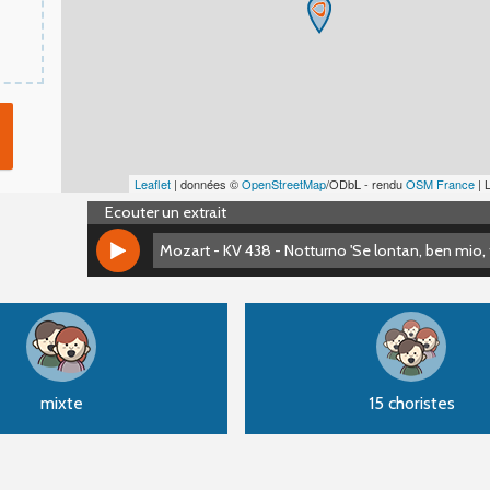
Leaflet
| données ©
OpenStreetMap
/ODbL - rendu
OSM France
| 
Ecouter un extrait
Mozart - KV 438 - Notturno 'Se lontan, ben mio, t
Mozart - KV 438 - Notturno 'Se lontan, ben mio, t
mixte
15 choristes