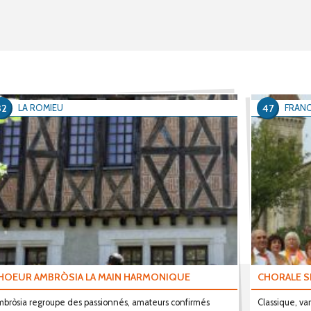
32
47
LA ROMIEU
FRANC
HOEUR AMBRÒSIA LA MAIN HARMONIQUE
CHORALE S
bròsia regroupe des passionnés, amateurs confirmés
Classique, va