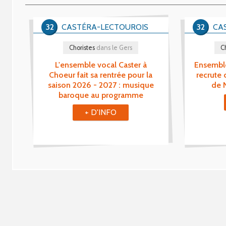
32
CASTÉRA-LECTOUROIS
32
CA
Choristes
dans le Gers
C
L'ensemble vocal Caster à
Ensemble
Choeur fait sa rentrée pour la
recrute 
saison 2026 - 2027 : musique
de 
baroque au programme
+ D'INFO