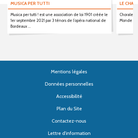
MUSICA PER TUTTI
LE CHAN
Musica per tutti ! est une association de loi 1901 créée le
Chorale mi
1er septembre 2021 par 3 ténors de l’opéra national de
Monde , ch
Bordeaux ...
Mentions légales
Données personnelles
Accessibilité
Plan du Site
Contactez-nous
Lettre d'information