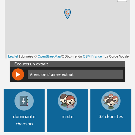
Leaflet
| données ©
OpenStreetMap
/ODbL - rendu
OSM France
| La Corde Vocale
Ecouter un extrait
Viens on s' aime extrait
Viens on s' aime extrait
dominante
mixte
33 choristes
chanson