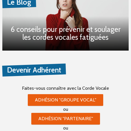
Le Blog
6 conseils pour prévenir et soulager
les cordes vocales fatiguées
Devenir Adhérent
Faites-vous connaître
avec la Corde Vocale
ADHÉSION "GROUPE VOCAL"
ou
ADHÉSION "PARTENAIRE"
ou