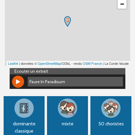
−
Leaflet
| données ©
OpenStreetMap
/ODbL - rendu
OSM France
| La Corde Vocale
Ecouter un extrait
Faure In Paradisum
Faure In Paradisum
dominante
mixte
50 choristes
classique