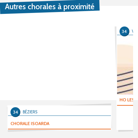
Autres chorales à proximité
34
VIL
HO LES
34
BÉZIERS
CHORALE ISOARDA