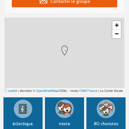
Contacter le groupe
+
−
Leaflet
| données ©
OpenStreetMap
/ODbL - rendu
OSM France
| La Corde Vocale
éclectique,
mixte
80 choristes