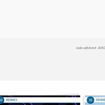
code adhérent : A35
35
35
RENNES
RENN