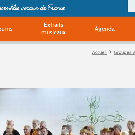
ensembles vocaux de France
Extraits
bums
Agenda
Deveni
musicaux
Deve
Pa
Accueil
Groupes 
Ouvri
Q
Au