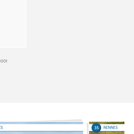
0001
35
ES
RENNES