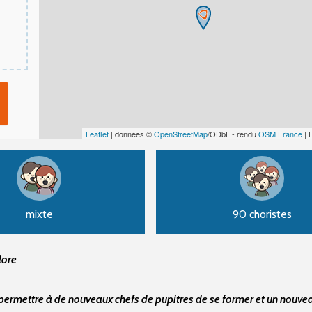
Leaflet
| données ©
OpenStreetMap
/ODbL - rendu
OSM France
| 
mixte
90 choristes
lore
e permettre à de nouveaux chefs de pupitres de se former et un nouve