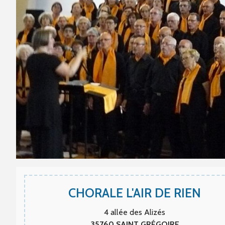
CHORALE L'AIR DE RIEN
4 allée des Alizés
35760
SAINT GRÉGOIRE