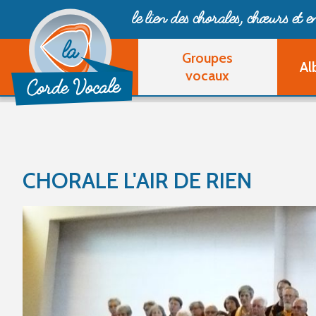
le lien des chorales, chœurs
et 
Groupes
Al
vocaux
CHORALE L'AIR DE RIEN