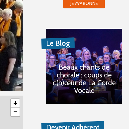
JE M'ABONNE
Le Blog
Beaux chants de
chorale : coups de
c(h)œur de La Corde
Vocale
+
−
Devenir Adhérent