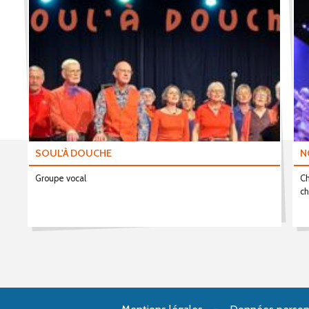
SOUL'À DOUCHE
N
Groupe vocal
Ch
ch