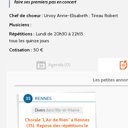
faire ses premiers pas en concert
Chef de choeur :
Urvoy Anne-Elisabeth ; Tireau Robert
Musiciens :
Répétitions :
Lundi de 20h30 à 22h15
tous les quinze jours
Cotisation :
50 €
Agenda
0
Les petites anno
35
RENNES
Divers
dans l'Ille-et-Vilaine
Chorale "L'Air de Rien" à Rennes
(35). Reprise des répétitions le