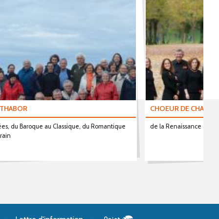
 THABOR
CHOEUR DE CHAMBR
ées, du Baroque au Classique, du Romantique
de la Renaissance au c
rain