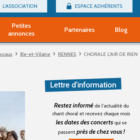
L'ASSOCIATION
ESPACE ADHÉRENTS
Billetterie
Connexion
Petites
Partenaires
Blog
r adhérent Groupe Vocal
annonces
nir adhérent Partenaire
rtitions d'occasion
vocaux
Ille-et-Vilaine
RENNES
CHORALE L'AIR DE RIEN
r un compte Découverte
uestions fréquentes
tres
Lettre d'information
Restez informé
de l'actualité du
chant choral et recevez chaque mois
les dates des concerts
qui se
près de chez vous !
passent