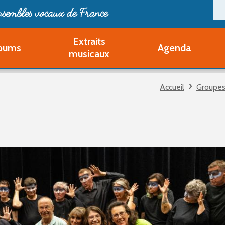
ensembles vocaux de France
Extraits
bums
Agenda
Deveni
musicaux
Deve
Pa
Accueil
Groupes
Ouvri
Q
Au