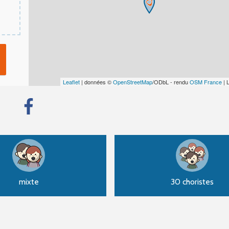
Leaflet
| données ©
OpenStreetMap
/ODbL - rendu
OSM France
| 
mixte
30 choristes