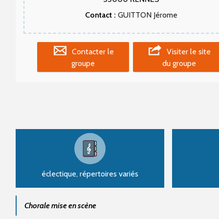
Contact :
GUITTON Jérome
Contacter le
Visiter le site
groupe
du groupe
éclectique, répertoires variés
Chorale mise en scène