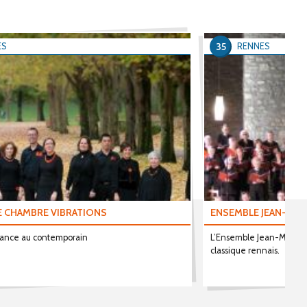
35
ES
RENNES
 CHAMBRE VIBRATIONS
ENSEMBLE JEAN-MARI
sance au contemporain
L’Ensemble Jean-Marie 
classique rennais.