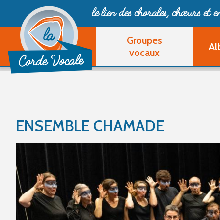
le lien des chorales, chœurs
et 
Groupes
Al
vocaux
ENSEMBLE CHAMADE