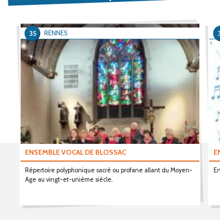
35
RENNES
ENSEMBLE VOCAL DE BLOSSAC
E
Répertoire polyphonique sacré ou profane allant du Moyen-
En
Age au vingt-et-unième siècle.