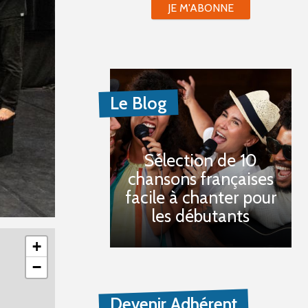
JE M'ABONNE
Le Blog
Sélection de 10
chansons françaises
facile à chanter pour
les débutants
+
−
Devenir Adhérent