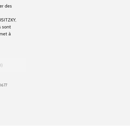
er des
USITZKY,
s sont
rmet à
0
0677