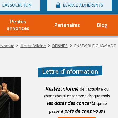
L'ASSOCIATION
ESPACE ADHÉRENTS
Billetterie
Connexion
Petites
Partenaires
Blog
r adhérent Groupe Vocal
annonces
nir adhérent Partenaire
rtitions d'occasion
 vocaux
Ille-et-Vilaine
RENNES
ENSEMBLE CHAMADE
r un compte Découverte
uestions fréquentes
tres
Lettre d'information
Restez informé
de l'actualité du
chant choral et recevez chaque mois
les dates des concerts
qui se
près de chez vous !
passent