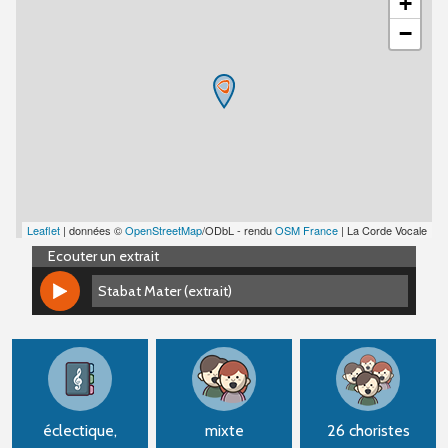
+
−
Leaflet
| données ©
OpenStreetMap
/ODbL - rendu
OSM France
| La Corde Vocale
Ecouter un extrait
Stabat Mater (extrait)
Stabat Mater (extrait)
éclectique,
mixte
26 choristes