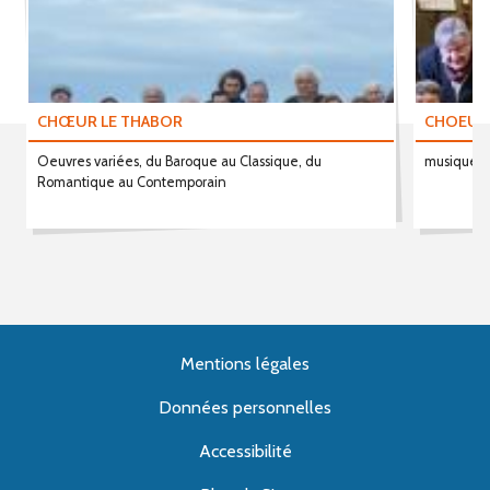
CHŒUR LE THABOR
CHOEUR
Oeuvres variées, du Baroque au Classique, du
musique s
Romantique au Contemporain
Mentions légales
Données personnelles
Accessibilité