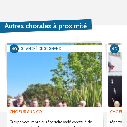
Autres chorales à proximité
40
40
ST ANDRÉ DE SEIGNANX
TA
CHOEUR AND CÒ
CHOEUR
Groupe vocal mixte au répertoire varié constitué de
répertoire