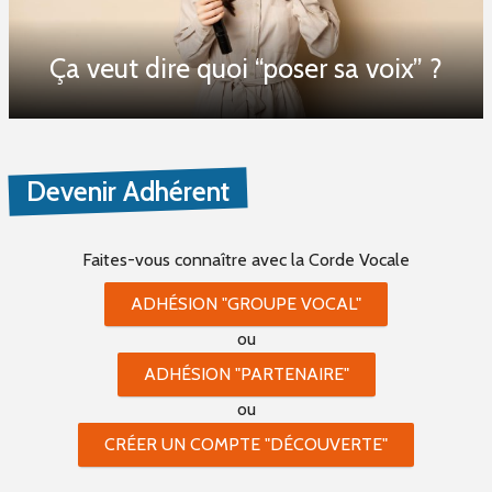
Ça veut dire quoi “poser sa voix” ?
Devenir Adhérent
Faites-vous connaître
avec la Corde Vocale
ADHÉSION "GROUPE VOCAL"
ou
ADHÉSION "PARTENAIRE"
ou
CRÉER UN COMPTE "DÉCOUVERTE"