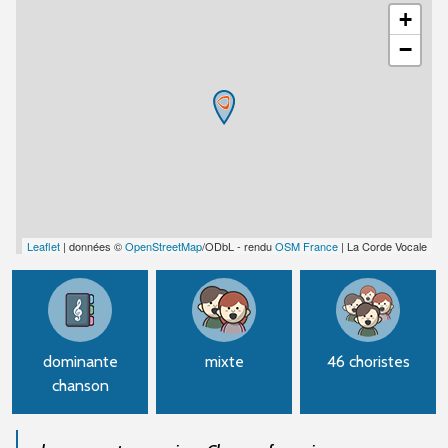
+
−
Leaflet
| données ©
OpenStreetMap
/ODbL - rendu
OSM France
| La Corde Vocale
dominante
mixte
46 choristes
chanson