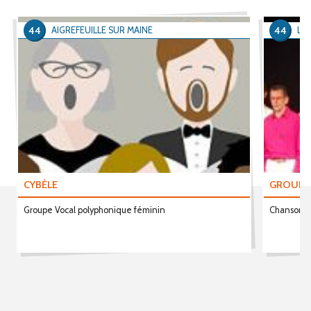
44
44
AIGREFEUILLE SUR MAINE
LA
CYBÈLE
GROUPE 
Groupe Vocal polyphonique féminin
Chanson f