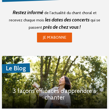
Restez informé
de l'actualité du chant choral et
les dates des concerts
recevez chaque mois
qui se
près de chez vous !
passent
JE M'ABONNE
Le Blog
3 façons efficaces d’apprendre à
chanter