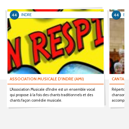
44
44
INDRE
BR
ASSOCIATION MUSICALE D'INDRE (AMI)
CANTABI
L'Association Musicale d'Indre est un ensemble vocal
Répertoire
qui propose à la fois des chants traditionnels et des
chansons 
chants façon comédie musicale.
accompagn