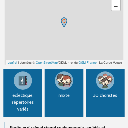
−
Leaflet
| données ©
OpenStreetMap
/ODbL - rendu
OSM France
| La Corde Vocale
éclectique,
mixte
30 choristes
répertoires
variés
Pratique du chant choral contemporain, variétés et