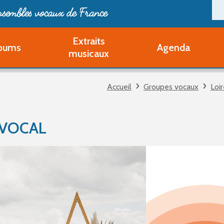
ensembles vocaux de France
Extraits
bums
Agenda
Deveni
musicaux
Deve
Pa
Accueil
Groupes vocaux
Loi
Ouvri
Q
Au
 VOCAL