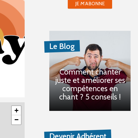
JE M'ABONNE
Le Blog
Comment chanter
juste et améliorer ses
compétences en
chant ? 5 conseils !
+
−
Devenir Adhérent