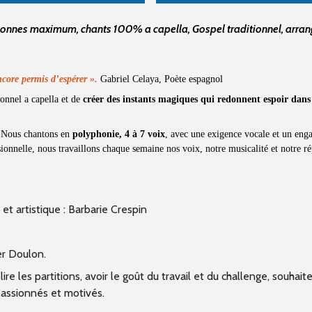
ersonnes maximum, chants 100% a capella, Gospel traditionnel, arra
core permis d’espérer ».
Gabriel Celaya, Poète espagnol
ionnel a capella et de
créer des instants magiques qui redonnent espoir dans 
.
Nous chantons en
polyphonie, 4 à 7 voix
, avec une exigence vocale et un eng
onnelle, nous travaillons chaque semaine nos voix, notre musicalité et notre re
t artistique : Barbarie Crespin
er Doulon.
re les partitions, avoir le goût du travail et du challenge, souhaiter
assionnés et motivés.