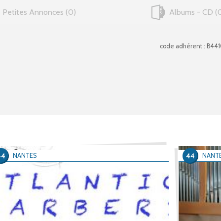
Petites Annonces
0
Albums - CD
code adhérent : B44
44
44
NANTES
NANT