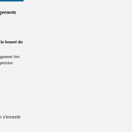
ngements
la beauté du
agement fort
́pertoire.
 s'investir