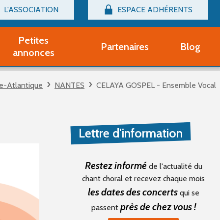
L'ASSOCIATION
ESPACE ADHÉRENTS
Billetterie
Connexion
Petites
Partenaires
Blog
r adhérent Groupe Vocal
annonces
nir adhérent Partenaire
rtitions d'occasion
re-Atlantique
NANTES
CELAYA GOSPEL - Ensemble Vocal
r un compte Découverte
uestions fréquentes
tres
Lettre d'information
Restez informé
de l'actualité du
chant choral et recevez chaque mois
les dates des concerts
qui se
près de chez vous !
passent