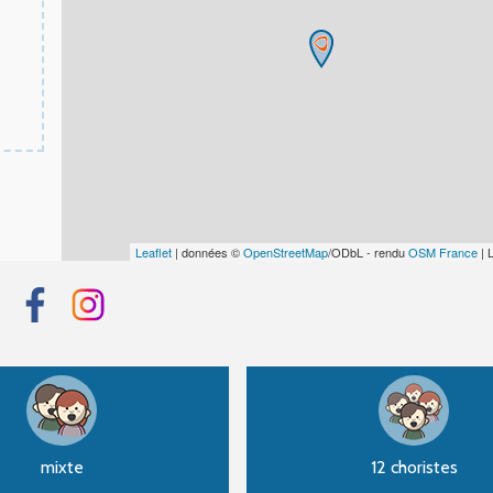
Leaflet
| données ©
OpenStreetMap
/ODbL - rendu
OSM France
| 
mixte
12 choristes