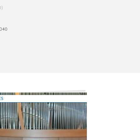
0
1040
ES