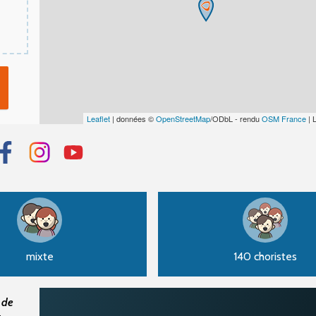
Leaflet
| données ©
OpenStreetMap
/ODbL - rendu
OSM France
| 
mixte
140 choristes
 de