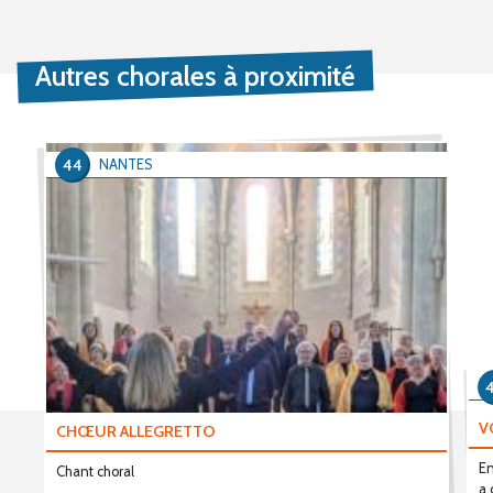
Autres chorales à proximité
44
NANTES
V
CHŒUR ALLEGRETTO
En
Chant choral
a 