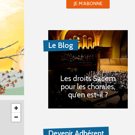
JE M'ABONNE
Le Blog
Les droits Sacem
pour les chorales,
qu’en est-il ?
+
−
Devenir Adhérent