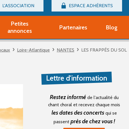
L'ASSOCIATION
ESPACE ADHÉRENTS
Billetterie
Connexion
Petites
Partenaires
Blog
r adhérent Groupe Vocal
annonces
nir adhérent Partenaire
rtitions d'occasion
ocaux
Loire-Atlantique
NANTES
LES FRAPPÉS DU SOL
r un compte Découverte
uestions fréquentes
tres
Lettre d'information
Restez informé
de l'actualité du
chant choral et recevez chaque mois
les dates des concerts
qui se
près de chez vous !
passent