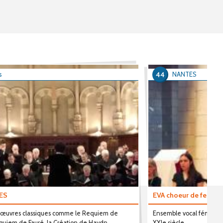
44
s
NANTES
ES
EVA choeur de femme
, œuvres classiques comme le Requiem de
Ensemble vocal féminin, 
quiem de Fauré, la Création de Haydn...
XXIe siècle