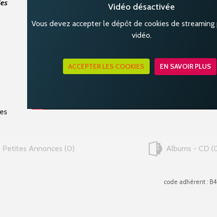
des
Vidéo désactivée
Vous devez accepter le dépôt de cookies de streaming p
vidéo.
ACCEPTER LES COOKIES
EN SAVOIR PLUS
des
Petites Annonces
0
Albums - CD
code adhérent : B4