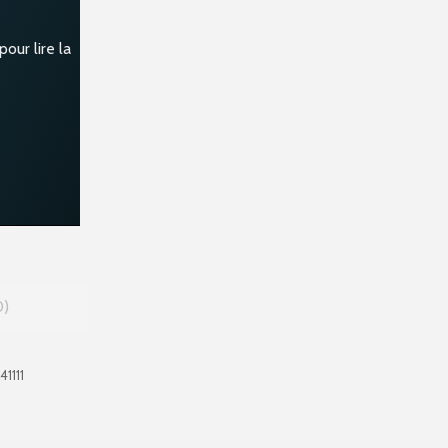
our lire la
0
41111