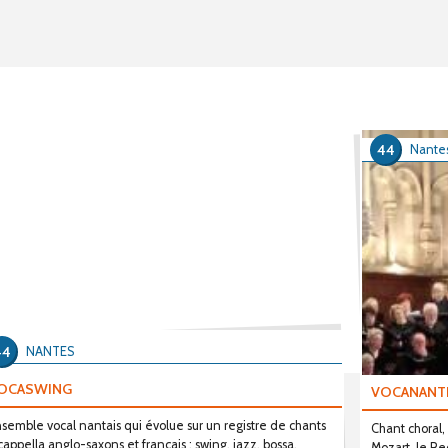
44
Nante
44
NANTES
OCASWING
VOCANANT
semble vocal nantais qui évolue sur un registre de chants
Chant choral
cappella anglo-saxons et français ; swing, jazz, bossa,
Mozart, le Re