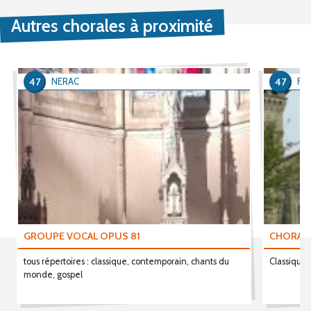
Autres chorales à proximité
47
47
NERAC
FR
GROUPE VOCAL OPUS 81
CHORALE
tous répertoires : classique, contemporain, chants du
Classique,
monde, gospel