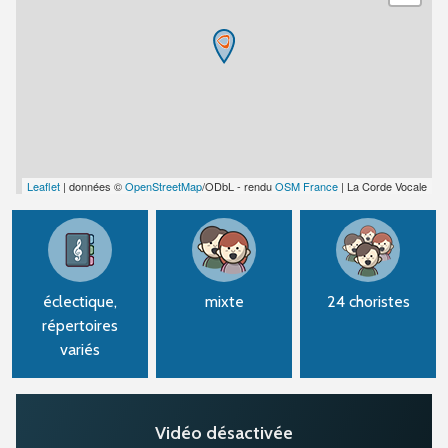
Leaflet
| données ©
OpenStreetMap
/ODbL - rendu
OSM France
| La Corde Vocale
éclectique,
mixte
24 choristes
répertoires
variés
Vidéo désactivée