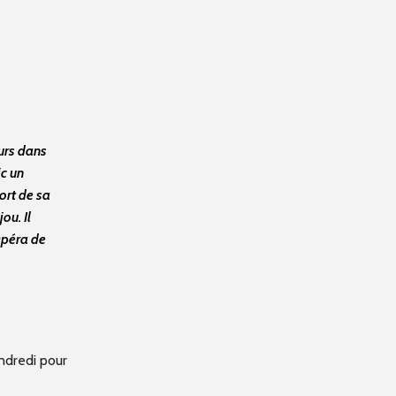
urs dans
ic un
ort de sa
ou. Il
Opéra de
ndredi pour