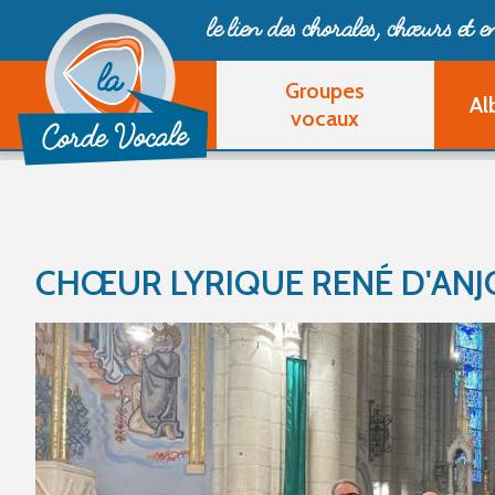
le lien des chorales, chœurs
et 
Groupes
Al
vocaux
CHŒUR LYRIQUE RENÉ D'AN