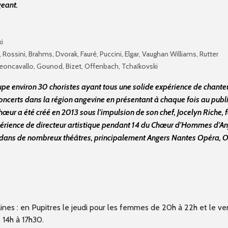
geant.
i
, Rossini, Brahms, Dvorak,
Fauré, Puccini,
Elgar, Vaughan Williams,
Rutter
 Leoncavallo, Gounod, Bizet, Offenbach
, Tchaïkovski
upe environ 30 choristes ayant tous une solide expérience de chante
ncerts dans la région angevine en présentant à chaque fois au publ
Chœur a été créé en 2013 sous l’impulsion de son chef, Jocelyn Riche, f
périence de directeur artistique pendant 14 du Chœur d’Hommes d’Anj
l dans de nombreux théâtres, principalement Angers Nantes Opéra, 
nes : en Pupitres le jeudi pour les femmes de 20h à 22h et le ve
 14h à 17h30.