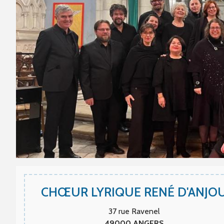
CHŒUR LYRIQUE RENÉ D'ANJO
37 rue Ravenel
49000
ANGERS