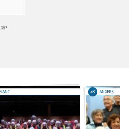
0057
49
FLANT
ANGERS