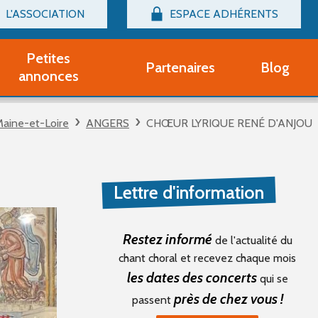
L'ASSOCIATION
ESPACE ADHÉRENTS
Billetterie
Connexion
Petites
Partenaires
Blog
r adhérent Groupe Vocal
annonces
nir adhérent Partenaire
rtitions d'occasion
aine-et-Loire
ANGERS
CHŒUR LYRIQUE RENÉ D'ANJOU
r un compte Découverte
uestions fréquentes
tres
Lettre d'information
Restez informé
de l'actualité du
chant choral et recevez chaque mois
les dates des concerts
qui se
près de chez vous !
passent