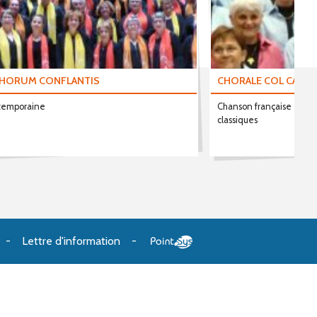
CHORUM CONFLANTIS
CHORALE COL CANT
temporaine
Chanson française - Vari
classiques
Lettre d'information