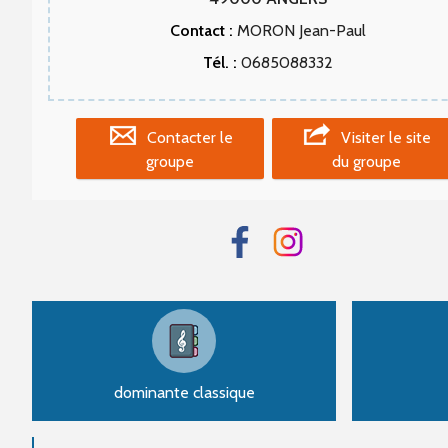
Contact :
MORON Jean-Paul
Tél. :
0685088332
Contacter le
Visiter le site
groupe
du groupe
dominante classique