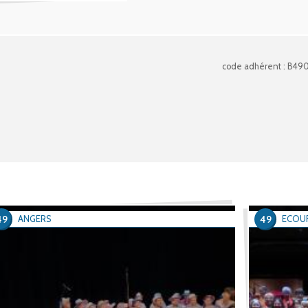
code adhérent : B49
49
49
ANGERS
ECOU