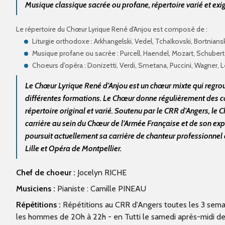
Musique classique sacrée ou profane, répertoire varié et exi
Le répertoire du Chœur Lyrique René d'Anjou est composé de :
Liturgie orthodoxe : Arkhangelski, Vedel, Tchaïkovski,
Bortniansk
Musique profane ou sacrée : Purcell, Haendel, Mozart, Schubert
Choeurs d'opéra : Donizetti, Verdi, Smetana, Puccini, Wagner,
Le Chœur Lyrique René d’Anjou est un chœur mixte qui regro
différentes formations. Le Chœur donne régulièrement des co
répertoire original et varié. Soutenu par le CRR d’Angers, le 
carrière au sein du Chœur de l’Armée Française et de son ex
poursuit actuellement sa carrière de chanteur professionne
Lille et Opéra de Montpellier.
Chef de choeur :
Jocelyn RICHE
Musiciens :
Pianiste : Camille PINEAU
Répétitions :
Répétitions au CRR d'Angers toutes les 3 semai
les hommes de 20h à 22h - en Tutti le samedi après-midi de