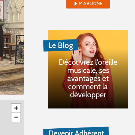
JE M'ABONNE
Le Blog
Découvrez l'oreille
musicale, ses
avantages et
comment la
développer
+
−
Devenir Adhérent