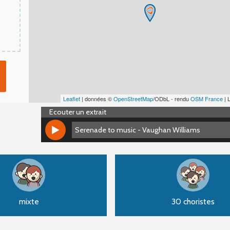
Leaflet
| données ©
OpenStreetMap
/ODbL - rendu
OSM France
| 
Ecouter un extrait
Serenade to music - Vaughan Williams
Serenade to music - Vaughan Williams
mixte
30 choristes