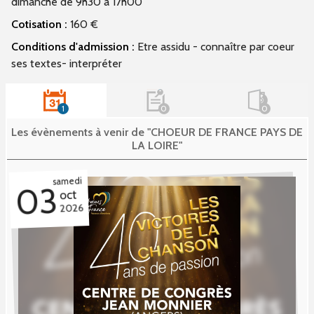
dimanche de 9h30 à 17h00
Cotisation :
160 €
Conditions d'admission :
Etre assidu - connaître par coeur
ses textes- interpréter
1
0
0
Les évènements à venir de "CHOEUR DE FRANCE PAYS DE
LA LOIRE"
samedi
03
oct
2026