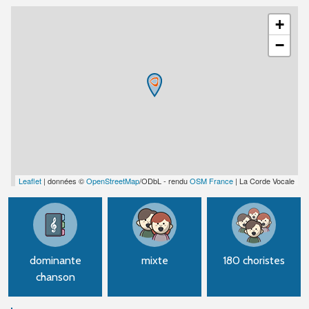
+
−
Leaflet
| données ©
OpenStreetMap
/ODbL - rendu
OSM France
| La Corde Vocale
dominante
mixte
180 choristes
chanson