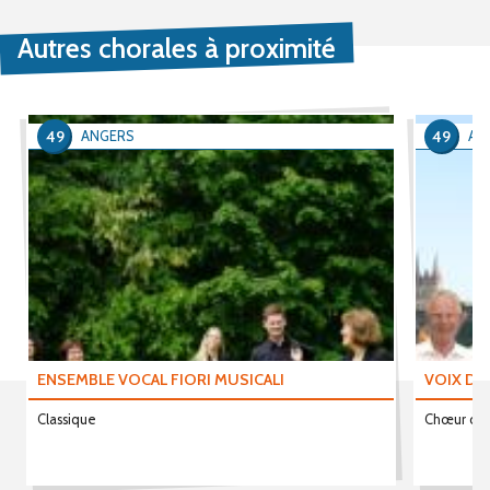
Autres chorales à proximité
49
49
ANGERS
AN
ENSEMBLE VOCAL FIORI MUSICALI
VOIX DU
Classique
Chœur d'ho