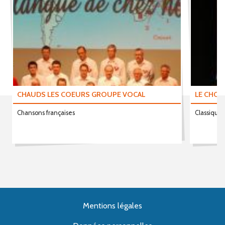
CHAUDS LES COEURS GROUPE VOCAL
LE CHŒ
Chansons françaises
Classique,
Mentions légales