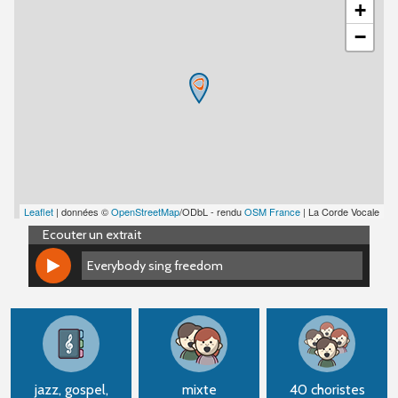
+
−
Leaflet
| données ©
OpenStreetMap
/ODbL - rendu
OSM France
| La Corde Vocale
Ecouter un extrait
Everybody sing freedom
Everybody sing freedom
jazz, gospel,
mixte
40 choristes