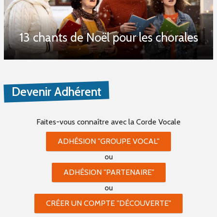
13 chants de Noël pour les chorales
Devenir Adhérent
Faites-vous connaître
avec la Corde Vocale
ADHÉSION "GROUPE VOCAL"
ou
ADHÉSION "PARTENAIRE"
ou
CRÉER UN COMPTE "DÉCOUVERTE"