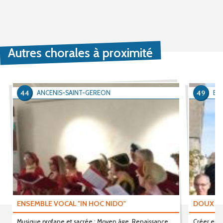
Autres chorales à proximité
44
49
ANCENIS-SAINT-GEREON
BE
ENSEMBLE VOCAL "IN HOC NIDO"
DOUX H
Musique profane et sacrée : Moyen âge, Renaissance,
Créer en 2