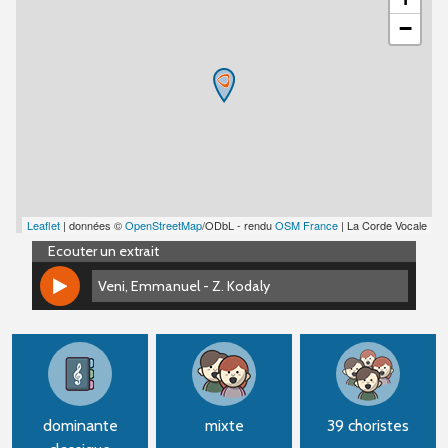
−
Leaflet
| données ©
OpenStreetMap
/ODbL - rendu
OSM France
| La Corde Vocale
Ecouter un extrait
Veni, Emmanuel - Z. Kodaly
Veni, Emmanuel - Z. Kodaly
dominante
mixte
39 choristes