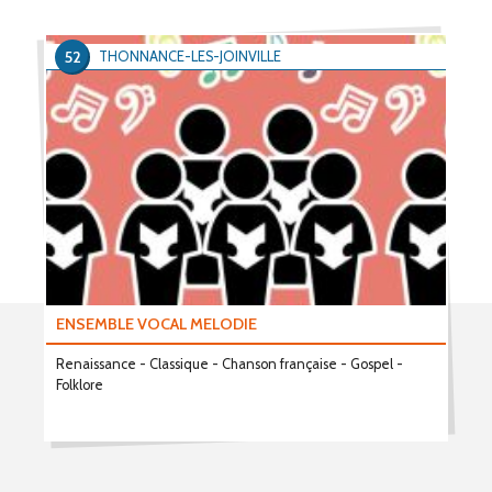
52
THONNANCE-LES-JOINVILLE
ENSEMBLE VOCAL MELODIE
Renaissance - Classique - Chanson française - Gospel -
Folklore