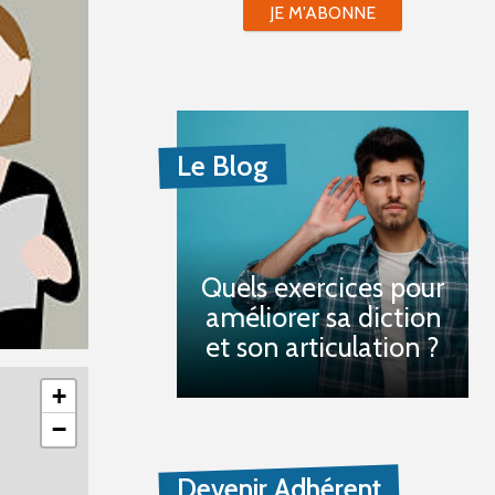
JE M'ABONNE
Le Blog
Quels exercices pour
améliorer sa diction
et son articulation ?
+
−
Devenir Adhérent