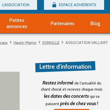
L'ASSOCIATION
ESPACE ADHÉRENTS
Billetterie
Connexion
Petites
Partenaires
Blog
r adhérent Groupe Vocal
annonces
nir adhérent Partenaire
rtitions d'occasion
caux
Haute-Marne
JOINVILLE
ASSOCIATION VALL'ART
r un compte Découverte
uestions fréquentes
tres
Lettre d'information
Restez informé
de l'actualité du
chant choral et recevez chaque mois
les dates des concerts
qui se
près de chez vous !
passent