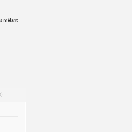
ers mêlant
0