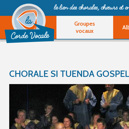
le lien des chorales, chœurs
et 
Groupes
Al
vocaux
CHORALE SI TUENDA GOSPE