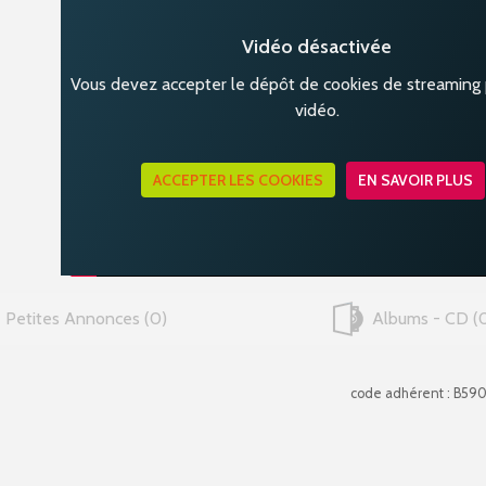
Vidéo désactivée
Vous devez accepter le dépôt de cookies de streaming p
vidéo.
ACCEPTER LES COOKIES
EN SAVOIR PLUS
Petites Annonces
0
Albums - CD
code adhérent : B59