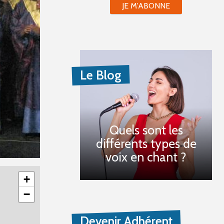
JE M'ABONNE
Le Blog
Quels sont les
différents types de
voix en chant ?
+
−
Devenir Adhérent