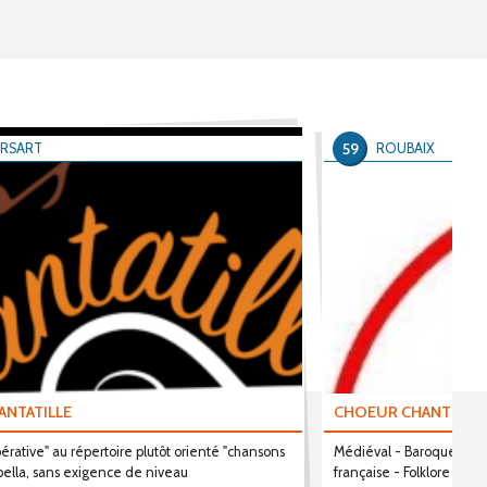
59
ERSART
ROUBAIX
ANTATILLE
CHOEUR CHANTE-VI
érative" au répertoire plutôt orienté "chansons
Médiéval - Baroque - Re
pella, sans exigence de niveau
française - Folklore