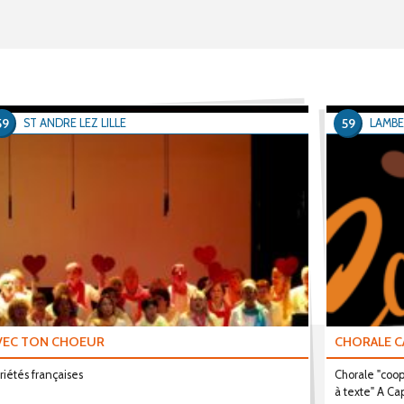
59
59
ST ANDRE LEZ LILLE
LAMB
VEC TON CHOEUR
CHORALE C
riétés françaises
Chorale "coop
à texte" A Ca