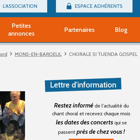
L'ASSOCIATION
ESPACE ADHÉRENTS
Billetterie
Connexion
Petites
Partenaires
Blog
r adhérent Groupe Vocal
annonces
nir adhérent Partenaire
rtitions d'occasion
ord
MONS-EN-BAROEUL
CHORALE SI TUENDA GOSPEL
r un compte Découverte
uestions fréquentes
tres
Lettre d'information
Restez informé
de l'actualité du
chant choral et recevez chaque mois
les dates des concerts
qui se
près de chez vous !
passent