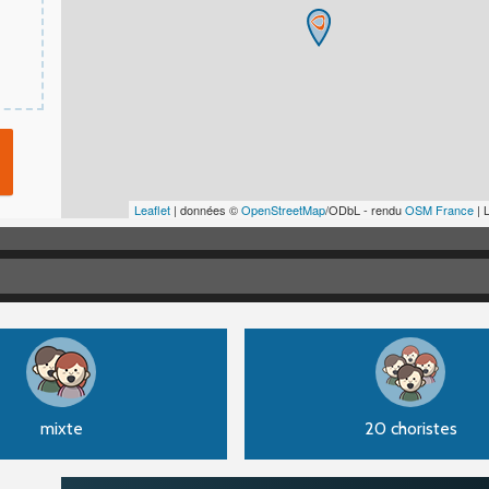
Leaflet
| données ©
OpenStreetMap
/ODbL - rendu
OSM France
| 
mixte
20 choristes