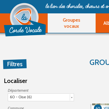
le lien des chorales, chœurs
et 
Groupes
Al
vocaux
GROU
Filtres
Localiser
Département
60 - Oise (6)
Commune
60
VER