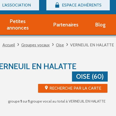
L'ASSOCIATION
ESPACE ADHÉRENTS
Billetterie
Connexion
Petites
Partenaires
Blog
r adhérent Groupe Vocal
annonces
nir adhérent Partenaire
rtitions d'occasion
Accueil
Groupes vocaux
Oise
VERNEUIL EN HALATTE
r un compte Découverte
uestions fréquentes
tres
ERNEUIL EN HALATTE
OISE (60)
RECHERCHE PAR LA CARTE
groupe
1
sur
1
groupe vocal au total
à VERNEUIL EN HALATTE