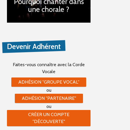
Pourquoi chanter dans
une chorale ?
Devenir Adhérent
Faites-vous connaître
avec la Corde
Vocale
ADHÉSION "GROUPE VOCAL"
ou
ADHÉSION "PARTENAIRE"
ou
CRÉER UN COMPTE
"DÉCOUVERTE"