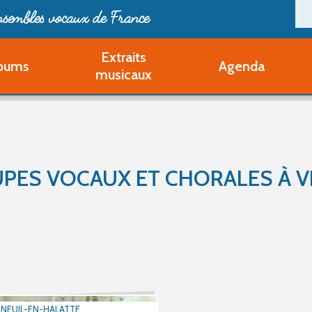
ensembles vocaux de France
Extraits
bums
Agenda
Deveni
musicaux
Deve
Pa
Ouvri
Q
Au
PES VOCAUX ET CHORALES À V
NEUIL-EN-HALATTE