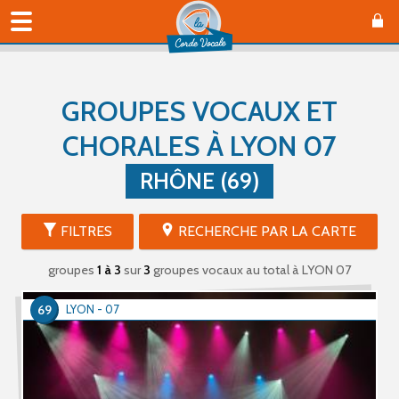
GROUPES VOCAUX ET
CHORALES À LYON 07
RHÔNE (69)
FILTRES
RECHERCHE PAR LA CARTE
groupes
1 à 3
sur
3
groupes vocaux au total
à LYON 07
69
LYON - 07