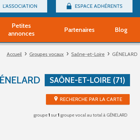
L'ASSOCIATION
ESPACE ADHÉRENTS
Billetterie
Connexion
Petites
Partenaires
Blog
r adhérent Groupe Vocal
annonces
nir adhérent Partenaire
rtitions d'occasion
Accueil
Groupes vocaux
Saône-et-Loire
GÉNELARD
r un compte Découverte
uestions fréquentes
tres
GÉNELARD
SAÔNE-ET-LOIRE (71)
RECHERCHE PAR LA CARTE
groupe
1
sur
1
groupe vocal au total
à GÉNELARD