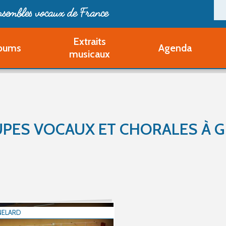
ensembles vocaux de France
Extraits
bums
Agenda
Deveni
musicaux
Deve
Pa
Ouvri
Q
Au
PES VOCAUX ET CHORALES À 
NELARD