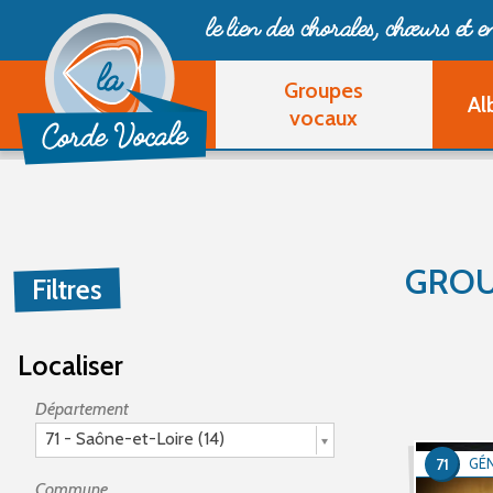
le lien des chorales, chœurs
et 
Groupes
Al
vocaux
GROU
Filtres
Localiser
Département
71 - Saône-et-Loire (14)
71
GÉ
Commune