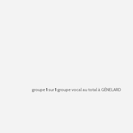
groupe
1
sur
1
groupe vocal au total
à GÉNELARD