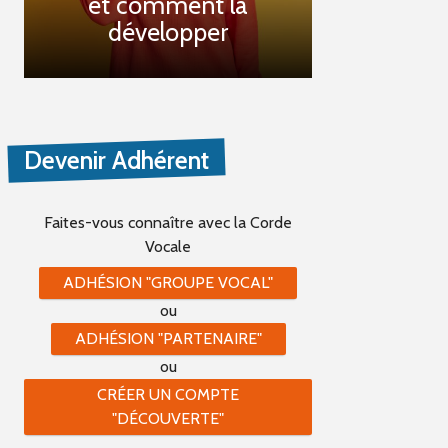
et comment la
développer
Devenir Adhérent
Faites-vous connaître
avec la Corde
Vocale
ADHÉSION "GROUPE VOCAL"
ou
ADHÉSION "PARTENAIRE"
ou
CRÉER UN COMPTE
"DÉCOUVERTE"