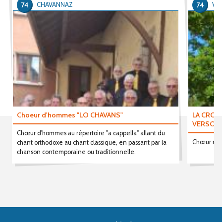
74
74
CHAVANNAZ
VE
Choeur d'hommes "LO CHAVANS"
LA CROC
VERSON
Chœur d'hommes au répertoire "a cappella" allant du
Chœur mixt
chant orthodoxe au chant classique, en passant par la
chanson contemporaine ou traditionnelle.