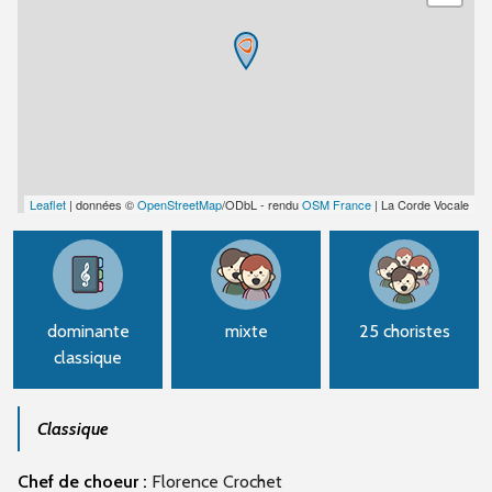
Leaflet
| données ©
OpenStreetMap
/ODbL - rendu
OSM France
| La Corde Vocale
dominante
mixte
25 choristes
classique
Classique
Chef de choeur :
Florence Crochet