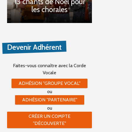
13 chants de Noël pour
les chorales
Devenir Adhérent
Faites-vous connaître
avec la Corde
Vocale
ADHÉSION "GROUPE VOCAL"
ou
ADHÉSION "PARTENAIRE"
ou
CRÉER UN COMPTE
"DÉCOUVERTE"