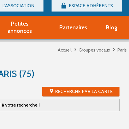
L'ASSOCIATION
ESPACE ADHÉRENTS
Billetterie
Connexion
Petites
Partenaires
Blog
r adhérent Groupe Vocal
annonces
nir adhérent Partenaire
rtitions d'occasion
Accueil
Groupes vocaux
Paris
r un compte Découverte
uestions fréquentes
tres
RIS (75)
RECHERCHE PAR LA CARTE
à votre recherche !