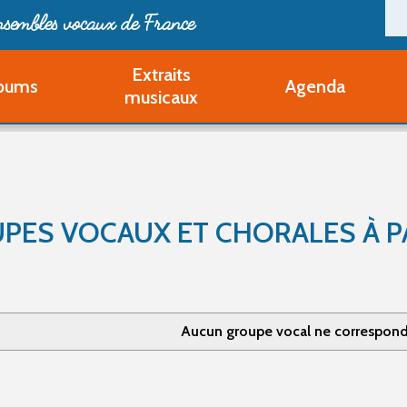
ensembles vocaux de France
Extraits
bums
Agenda
Deveni
musicaux
Deve
Pa
Ouvri
Q
Au
PES VOCAUX ET CHORALES À PA
Aucun groupe vocal ne correspond 