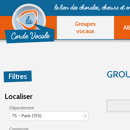
le lien des chorales, chœurs
et 
Groupes
Al
vocaux
GROU
Filtres
Localiser
Département
75 - Paris (155)
Commune