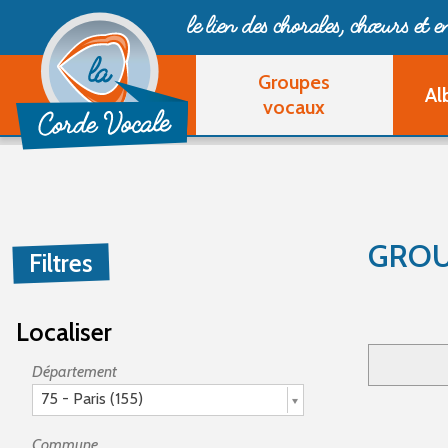
le lien des chorales, chœurs
et 
Groupes
Al
vocaux
GROU
Filtres
Localiser
Département
75 - Paris (155)
Commune