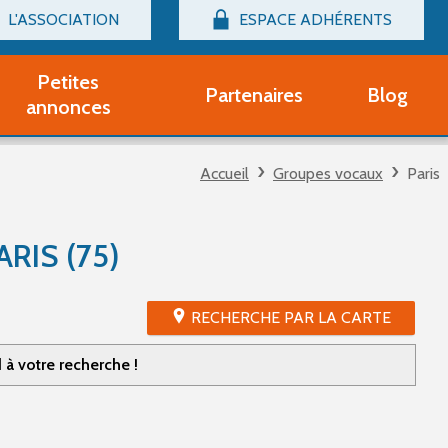
L'ASSOCIATION
ESPACE ADHÉRENTS
Billetterie
Connexion
Petites
Partenaires
Blog
r adhérent Groupe Vocal
annonces
nir adhérent Partenaire
rtitions d'occasion
Accueil
Groupes vocaux
Paris
r un compte Découverte
uestions fréquentes
tres
RIS (75)
RECHERCHE PAR LA CARTE
à votre recherche !