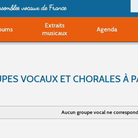
ensembles vocaux de France
Extraits
bums
Agenda
Deveni
musicaux
Deve
Pa
Ouvri
Q
Au
PES VOCAUX ET CHORALES À PA
Aucun groupe vocal ne correspond 