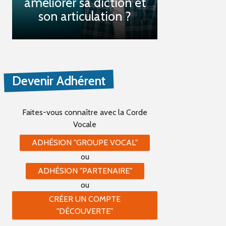
améliorer sa diction et
son articulation ?
Devenir Adhérent
Faites-vous connaître
avec la Corde
Vocale
ADHÉSION "GROUPE VOCAL"
ou
ADHÉSION "PARTENAIRE"
ou
CRÉER UN COMPTE
"DÉCOUVERTE"