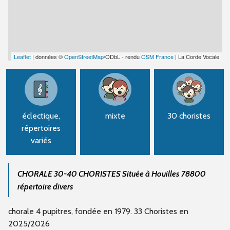
Leaflet
| données ©
OpenStreetMap
/ODbL - rendu
OSM France
| La Corde Vocale
éclectique,
mixte
30 choristes
répertoires
variés
CHORALE 30-40 CHORISTES Située à Houilles 78800
répertoire divers
chorale 4 pupitres, fondée en 1979. 33 Choristes en
2025/2026