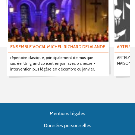
ENSEMBLE VOCAL MICHEL-RICHARD DELALANDE
ARTELYR
répertoire classique, principalement de musique
ARTELYRIA 
sacrée. Un grand concert en juin avec orchestre +
MAISONS-
intervention plus légère en décembre ou janvier.
Mentions légales
Données personnelles