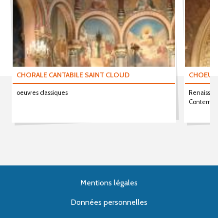
CHORALE CANTABILE SAINT CLOUD
CHOEUR 
oeuvres classiques
Renaissan
Contempo
Mentions légales
Données personnelles