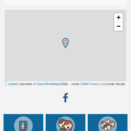
+
−
Leaflet
| données ©
OpenStreetMap
/ODbL - rendu
OSM France
| La Corde Vocale