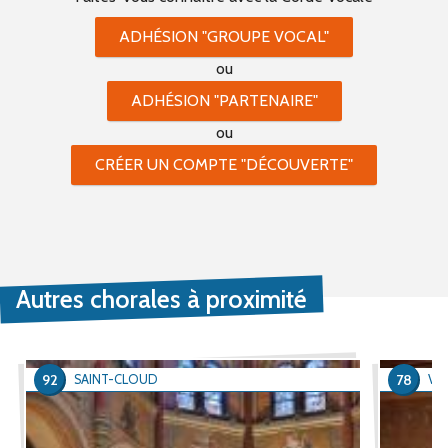
ADHÉSION "GROUPE VOCAL"
ou
ADHÉSION "PARTENAIRE"
ou
CRÉER UN COMPTE "DÉCOUVERTE"
Autres chorales à proximité
92
78
SAINT-CLOUD
VER