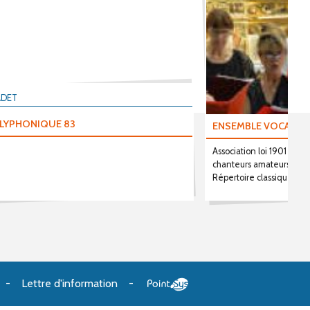
ADET
OLYPHONIQUE 83
ENSEMBLE VOCAL DU
Association loi 1901 ayan
chanteurs amateurs se pr
Répertoire classique, mu
Lettre d'information