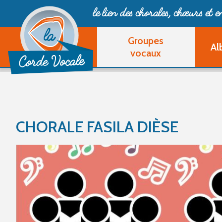
le lien des chorales, chœurs
et 
Groupes
Al
vocaux
CHORALE FASILA DIÈSE