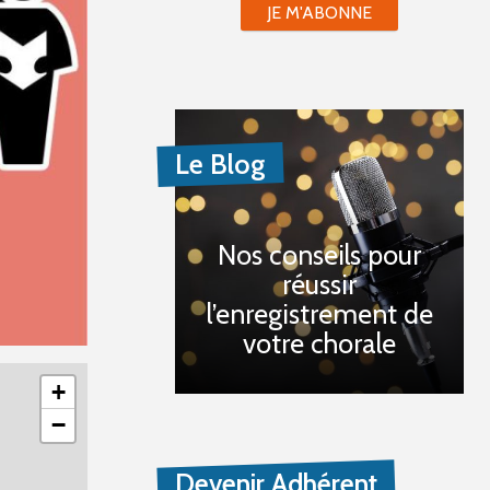
JE M'ABONNE
Le Blog
Nos conseils pour
réussir
l’enregistrement de
votre chorale
+
−
Devenir Adhérent