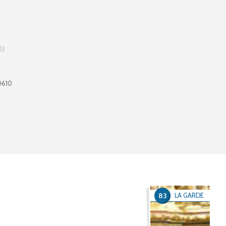
0
0610
83
LA GARDE