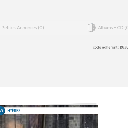
Petites Annonces
0
Albums - CD
code adhérent : B83
83
HYÈRES