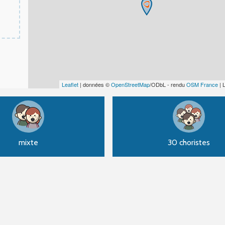
Leaflet
| données ©
OpenStreetMap
/ODbL - rendu
OSM France
| 
mixte
30 choristes