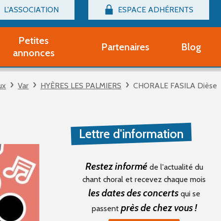
L'ASSOCIATION
ESPACE ADHÉRENTS
Billetterie
Connexion
Petites
Partenaires
Blog
r adhérent Groupe Vocal
annonces
nir adhérent Partenaire
rtitions d'occasion
ux
Var
HYÈRES LES PALMIERS
CHORALE FASILA Dièse
r un compte Découverte
uestions fréquentes
tres
Lettre d'information
Restez informé
de l'actualité du
chant choral et recevez chaque mois
les dates des concerts
qui se
près de chez vous !
passent