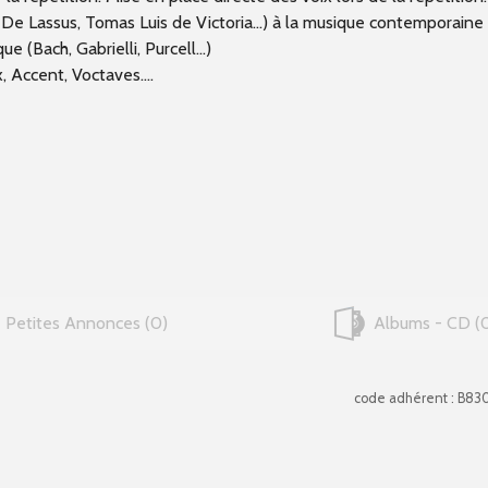
De Lassus, Tomas Luis de Victoria...) à la musique contemporaine (
 (Bach, Gabrielli, Purcell...)
 Accent, Voctaves....
Petites Annonces
0
Albums - CD
code adhérent : B83