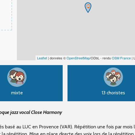
Leaflet
| données ©
OpenStreetMap
/ODbL - rendu
OSM France
| 
mixte
13 choristes
roque jazz vocal Close Harmony
s basé au LUC en Provence (VAR). Répétition une fois par mois 
la répétition. Mise en place directe des voix lors de la répétition