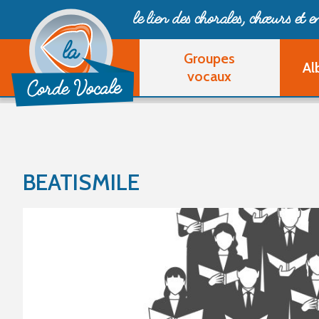
le lien des chorales, chœurs
et 
Groupes
Al
vocaux
BEATISMILE