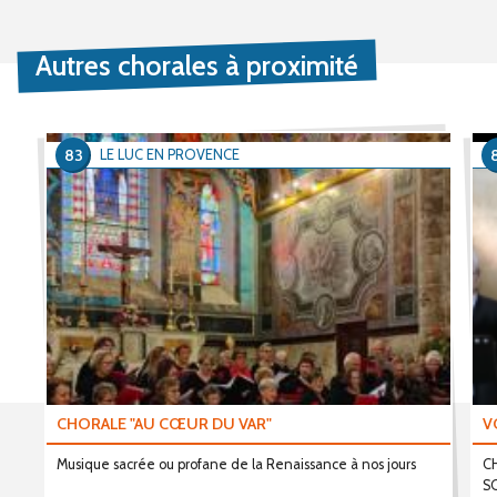
Autres chorales à proximité
83
LE LUC EN PROVENCE
CHORALE "AU CŒUR DU VAR"
V
Musique sacrée ou profane de la Renaissance à nos jours
C
S