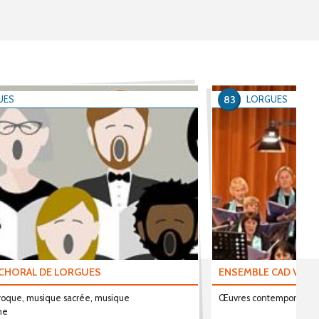
83
UES
LORGUES
CHORAL DE LORGUES
ENSEMBLE CAD VOCA
aroque, musique sacrée, musique
Œuvres contemporaines
ne