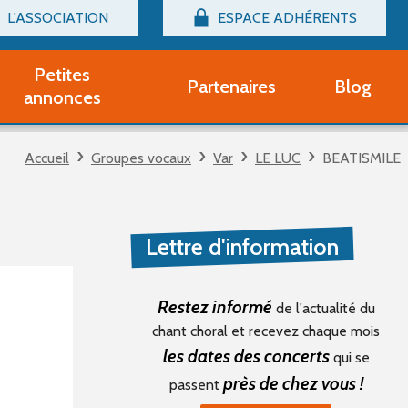
L'ASSOCIATION
ESPACE ADHÉRENTS
Billetterie
Connexion
Petites
Partenaires
Blog
r adhérent Groupe Vocal
annonces
nir adhérent Partenaire
rtitions d'occasion
Accueil
Groupes vocaux
Var
LE LUC
BEATISMILE
r un compte Découverte
uestions fréquentes
tres
Lettre d'information
Restez informé
de l'actualité du
chant choral et recevez chaque mois
les dates des concerts
qui se
près de chez vous !
passent