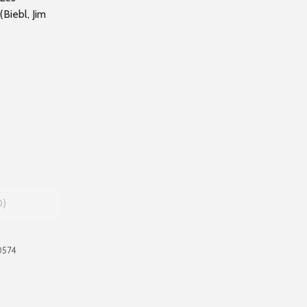
Biebl, Jim
0
0574