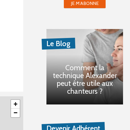
JE M'ABONNE
Le Blog
Comment la
technique Alexander
peut être utile aux
chanteurs ?
+
−
Devenir Adhérent