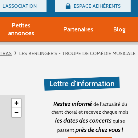
L'ASSOCIATION
ESPACE ADHÉRENTS
Billetterie
Connexion
Petites
Partenaires
Blog
r adhérent Groupe Vocal
annonces
nir adhérent Partenaire
rtitions d'occasion
TRAS
LES BERLINGER'S - TROUPE DE COMÉDIE MUSICALE
r un compte Découverte
uestions fréquentes
tres
Lettre d'information
+
Restez informé
de l'actualité du
−
chant choral et recevez chaque mois
les dates des concerts
qui se
près de chez vous !
passent