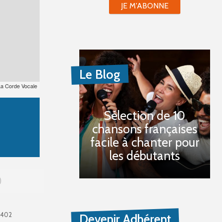
JE M'ABONNE
Le Blog
La Corde Vocale
Sélection de 10
chansons françaises
facile à chanter pour
les débutants
0402
Devenir Adhérent