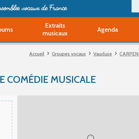
ensembles vocaux de France
Extraits
bums
Agenda
Deveni
musicaux
Deve
Pa
Accueil
Groupes vocaux
Vaucluse
CARPEN
Ouvri
Q
Au
DE COMÉDIE MUSICALE