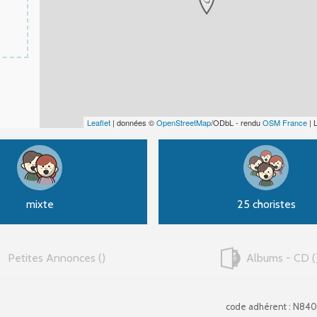
Leaflet
| données ©
OpenStreetMap
/ODbL - rendu
OSM France
| 
mixte
25 choristes
Petites Annonces
Albums - CD
code adhérent : N84