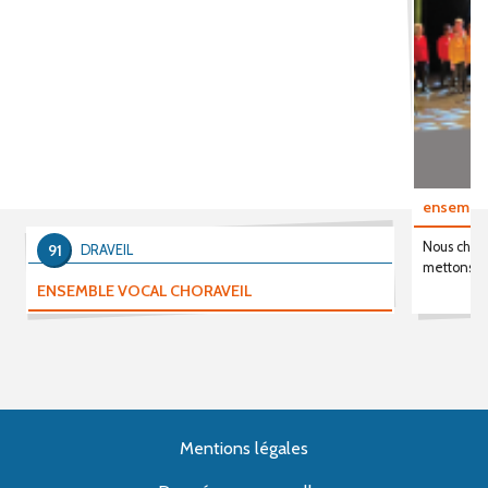
ensembl
Nous chant
91
DRAVEIL
mettons en
ENSEMBLE VOCAL CHORAVEIL
Mentions légales