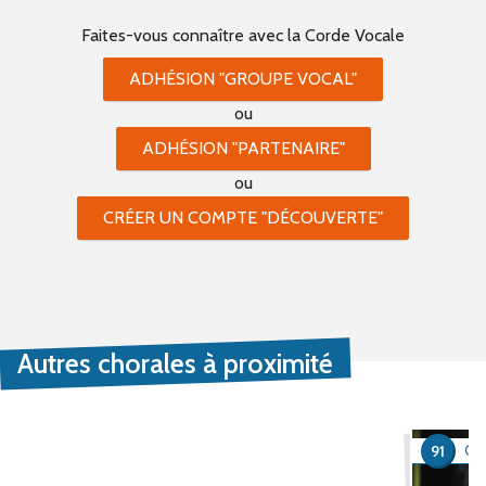
Faites-vous connaître
avec la Corde Vocale
ADHÉSION "GROUPE VOCAL"
ou
ADHÉSION "PARTENAIRE"
ou
CRÉER UN COMPTE "DÉCOUVERTE"
Autres chorales à proximité
91
QU