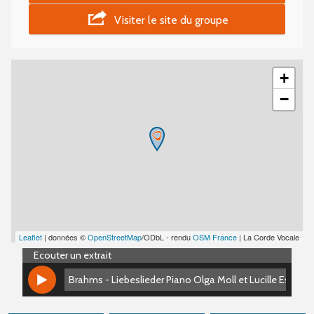
Visiter le site du groupe
+
−
Leaflet
| données ©
OpenStreetMap
/ODbL - rendu
OSM France
| La Corde Vocale
Ecouter un extrait
Brahms - Liebeslieder Piano Olga Moll et Lucille Escha
Brahms - Liebeslieder Piano Olga Moll et Lucille Escha