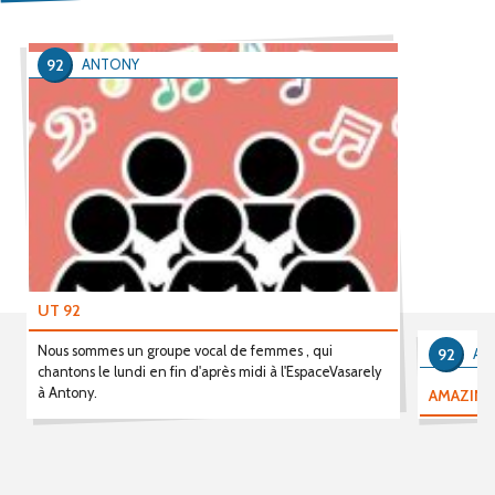
92
ANTONY
UT 92
Nous sommes un groupe vocal de femmes , qui
92
AN
chantons le lundi en fin d'après midi à l'EspaceVasarely
à Antony.
AMAZING