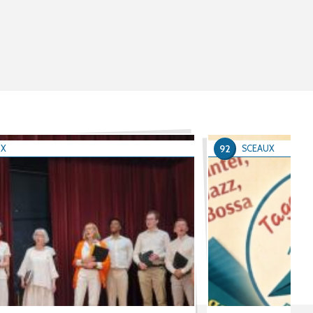
92
UX
SCEAUX