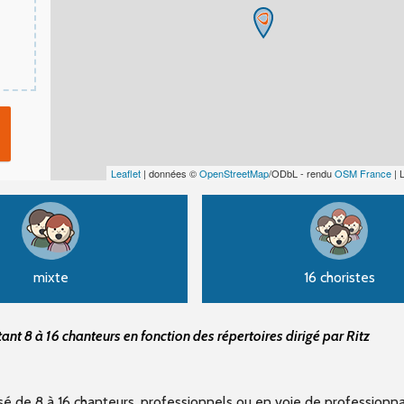
Leaflet
| données ©
OpenStreetMap
/ODbL - rendu
OSM France
| 
mixte
16 choristes
t 8 à 16 chanteurs en fonction des répertoires dirigé par Ritz
 de 8 à 16 chanteurs, professionnels ou en voie de professionnal