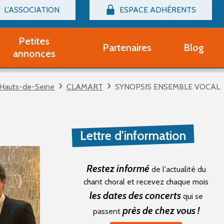
L'ASSOCIATION
ESPACE ADHÉRENTS
Billetterie
Connexion
Petites
Partenaires
Blog
r adhérent Groupe Vocal
annonces
nir adhérent Partenaire
rtitions d'occasion
Hauts-de-Seine
CLAMART
SYNOPSIS ENSEMBLE VOCAL
r un compte Découverte
uestions fréquentes
tres
Lettre d'information
Restez informé
de l'actualité du
chant choral et recevez chaque mois
les dates des concerts
qui se
près de chez vous !
passent