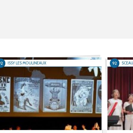
92
92
ISSY LES MOULINEAUX
SCEA