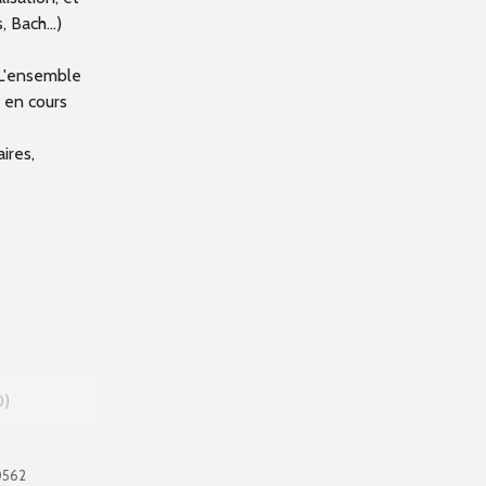
 Bach...)
L'ensemble
 en cours
ires,
0
0562