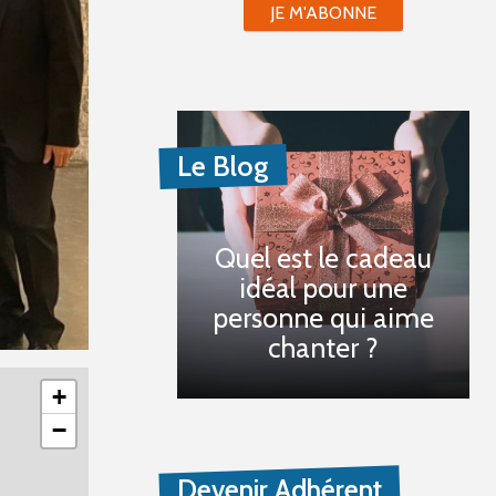
JE M'ABONNE
Le Blog
Quel est le cadeau
idéal pour une
personne qui aime
chanter ?
+
−
Devenir Adhérent