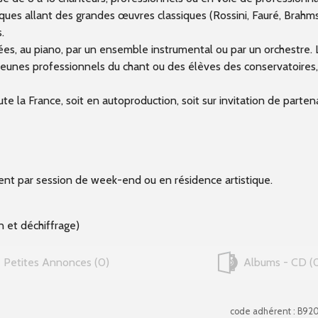
es allant des grandes œuvres classiques (Rossini, Fauré, Brahms,
s.
s, au piano, par un ensemble instrumental ou par un orchestre.
jeunes professionnels du chant ou des élèves des conservatoires,
e la France, soit en autoproduction, soit sur invitation de partena
t par session de week-end ou en résidence artistique.
n et déchiffrage)
Petites Annonces
0
Albums - CD
code adhérent : B92