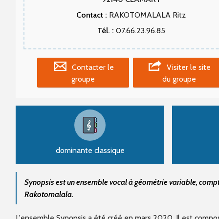
Contact :
RAKOTOMALALA Ritz
Tél. :
07.66.23.96.85
Contacter le
Visiter le site
groupe
du groupe
dominante classique
Synopsis est un ensemble vocal à géométrie variable, comptan
Rakotomalala.
L'ensemble Synopsis a été créé en mars 2020. Il est composé