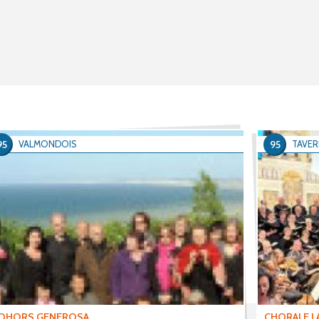
95
95
VALMONDOIS
TAVER
OHORS GENEROSA
CHORALE LA