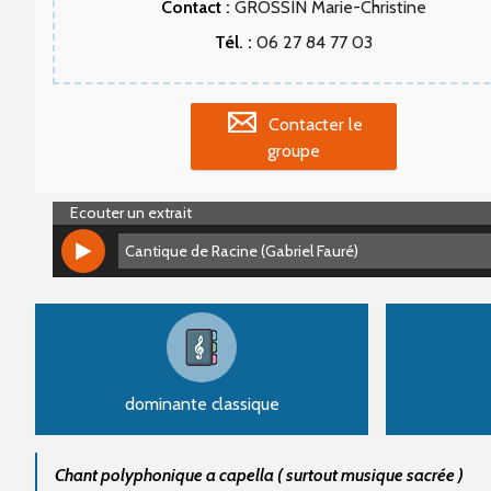
Contact :
GROSSIN Marie-Christine
Tél. :
06 27 84 77 03
Contacter le
groupe
Ecouter un extrait
Cantique de Racine (Gabriel Fauré)
Cantique de Racine (Gabriel Fauré)
dominante classique
Chant polyphonique a capella ( surtout musique sacrée )