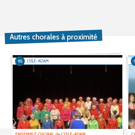
Autres chorales à proximité
95
L'ISLE-ADAM
ENSEMBLE CHORAL de L'ISLE-ADAM
C