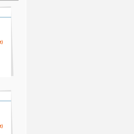
t)
t)