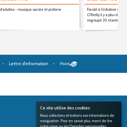
d'adultes - musique sacrée et profane
Fondé à l'initiative de l
O'Reilly il y a plus de 2
regroupe 30 chanteurs e
Lettre d'information
Ce site utilise des cookies
Nous collectons et traitons vos informations de
naviguation. Pour en savoir plus, merci de lire
notre page sur les
Données personnelles
.