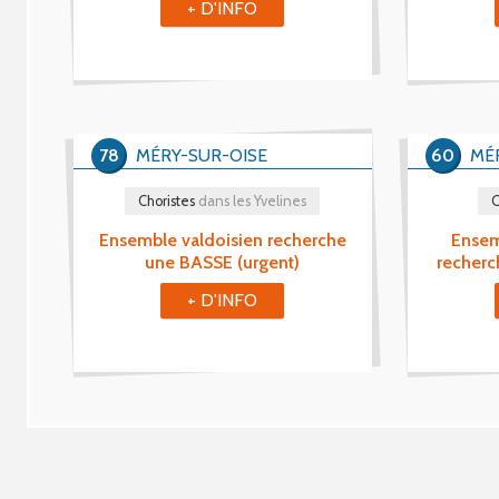
+ D'INFO
78
MÉRY-SUR-OISE
60
MÉ
Choristes
dans les Yvelines
C
Ensemble valdoisien recherche
Ensem
une BASSE (urgent)
recherc
+ D'INFO