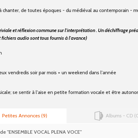
e à chanter, de toutes époques - du médiéval au contemporain - m
iale et réflexion commune sur l'interprétation . Un déchiffrage pré
t fichiers audio sont tous fournis à l'avance)
n
deux vendredis soir par mois + un weekend dans l'année
sicale; se sentir à l'aise en petite formation vocale et être auto
Petites Annonces
9
Albums - CD
es de "ENSEMBLE VOCAL PLENA VOCE"