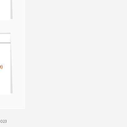
t)
0023