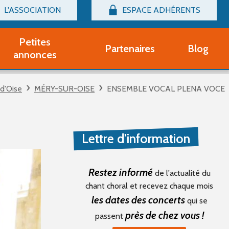
L'ASSOCIATION
ESPACE ADHÉRENTS
Billetterie
Connexion
Petites
Partenaires
Blog
r adhérent Groupe Vocal
annonces
nir adhérent Partenaire
rtitions d'occasion
-d'Oise
MÉRY-SUR-OISE
ENSEMBLE VOCAL PLENA VOCE
r un compte Découverte
uestions fréquentes
tres
Lettre d'information
Restez informé
de l'actualité du
chant choral et recevez chaque mois
les dates des concerts
qui se
près de chez vous !
passent