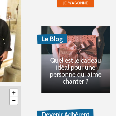
JE M'ABONNE
Le Blog
Quel est le cadeau
idéal pour une
personne qui aime
chanter ?
+
−
Devenir Adhérent