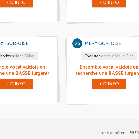
+ D'INFO
+ D'INFO
RY-SUR-OISE
95
MÉRY-SUR-OISE
horistes
dans l'Oise
Choristes
dans le Val-d'Oise
ble vocal valdoisien
Ensemble vocal valdoisien
he une BASSE (urgent)
recherche une BASSE (urgen
+ D'INFO
+ D'INFO
code adhérent : B95