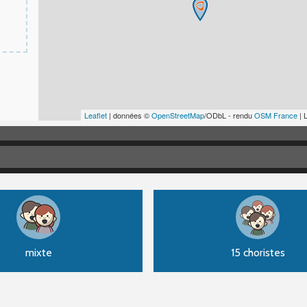
Leaflet
| données ©
OpenStreetMap
/ODbL - rendu
OSM France
| 
mixte
15 choristes