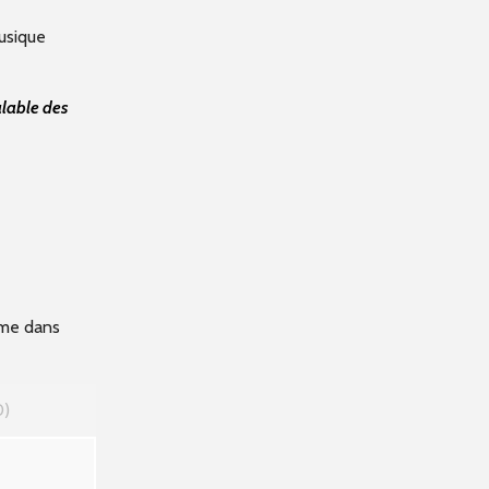
usique
alable des
nome dans
0