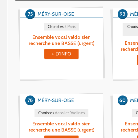
75
MÉRY-SUR-OISE
93
MÉ
Choristes
à Paris
Choris
Ensemble vocal valdoisien
Ensem
recherche une BASSE (urgent)
recherc
+ D'INFO
78
MÉRY-SUR-OISE
60
MÉ
Choristes
dans les Yvelines
C
Ensemble vocal valdoisien
Ensem
recherche une BASSE (urgent)
recherc