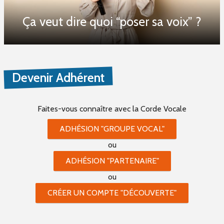
Ça veut dire quoi “poser sa voix” ?
Devenir Adhérent
Faites-vous connaître
avec la Corde Vocale
ADHÉSION "GROUPE VOCAL"
ou
ADHÉSION "PARTENAIRE"
ou
CRÉER UN COMPTE "DÉCOUVERTE"