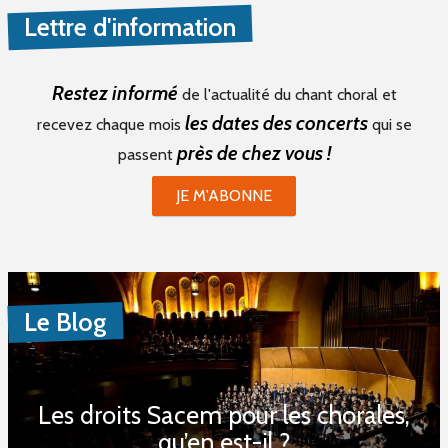
Lettre d'information
Restez informé
de l'actualité du chant choral et
les dates des concerts
recevez chaque mois
qui se
près de chez vous !
passent
JE M'ABONNE
Le Blog
Les droits Sacem pour les chorales,
qu’en est-il ?