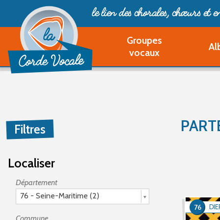
le lien des chorales, chœurs
et 
Groupes
Al
vocaux
PART
Filtres
Localiser
Département
76 - Seine-Maritime (2)
76
DIE
Commune