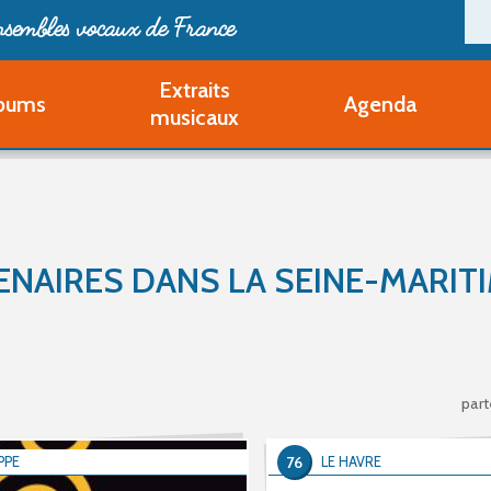
ensembles vocaux de France
Extraits
bums
Agenda
Deveni
musicaux
Deve
Pa
Ouvri
Q
Au
ENAIRES DANS LA SEINE-MARITI
part
76
PPE
LE HAVRE