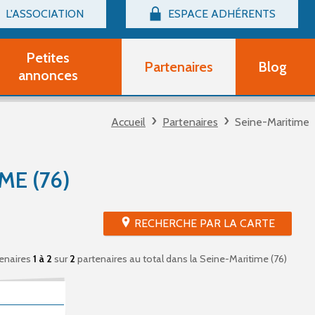
L'ASSOCIATION
ESPACE ADHÉRENTS
Billetterie
Connexion
Petites
Partenaires
Blog
r adhérent Groupe Vocal
annonces
nir adhérent Partenaire
rtitions d'occasion
Accueil
Partenaires
Seine-Maritime
r un compte Découverte
uestions fréquentes
tres
ME (76)
RECHERCHE PAR LA CARTE
enaires
1 à 2
sur
2
partenaires au total
dans la Seine-Maritime (76)