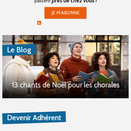
près de chez vous !
passent
PROPOSER UNE PETITE ANNONCE
JE M'ABONNE
RSS PETITES ANNONCES
Le Blog
13 chants de Noël pour les chorales
Devenir Adhérent