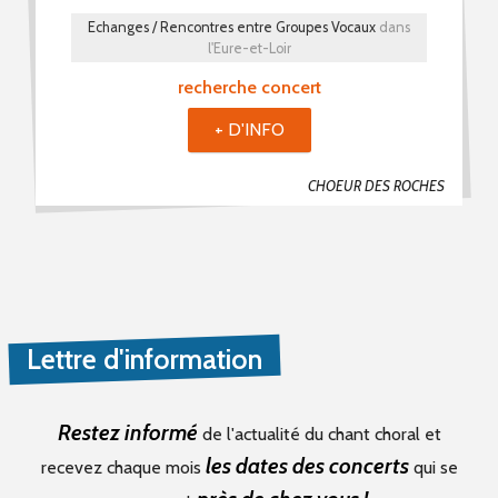
Choristes (0)
Echanges / Rencontres entre Groupes Vocaux
dans
l'Eure-et-Loir
Chefs De Chœur (1)
recherche concert
Musiciens (0)
Recherche De Partitions (0)
+ D'INFO
Echanges / Rencontres Entre Groupes Vocaux (0)
CHOEUR DES ROCHES
Matériels Et Fournitures (0)
Divers (0)
Mot(s) clé(s)
Plusieurs mots clé possibles
Lettre d'information
Restez informé
de l'actualité du chant choral et
les dates des concerts
recevez chaque mois
qui se