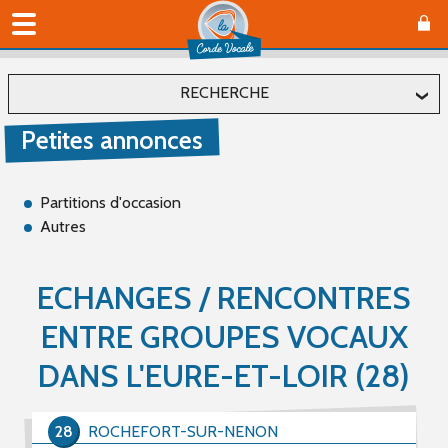
RECHERCHE
Petites annonces
Localiser
Département
Partitions d'occasion
Autres
Affiner
ECHANGES / RENCONTRES
ENTRE GROUPES VOCAUX
Type(s)
Offre (0)
DANS L'EURE-ET-LOIR (28)
Recherche (1)
28
ROCHEFORT-SUR-NENON
Catégorie(s)