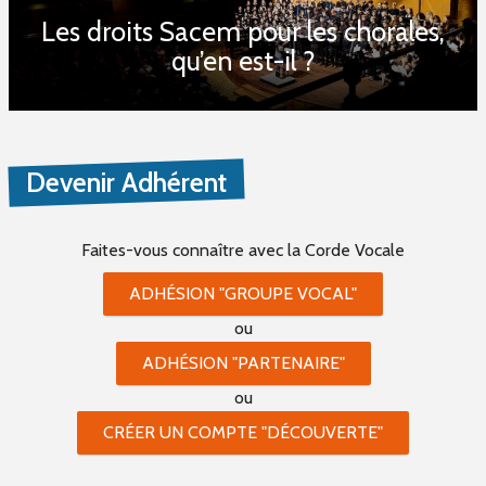
Les droits Sacem pour les chorales,
PROPOSER UNE PETITE ANNONCE
qu’en est-il ?
RSS PETITES ANNONCES
Devenir Adhérent
Faites-vous connaître
avec la Corde Vocale
ADHÉSION "GROUPE VOCAL"
ou
ADHÉSION "PARTENAIRE"
ou
CRÉER UN COMPTE "DÉCOUVERTE"