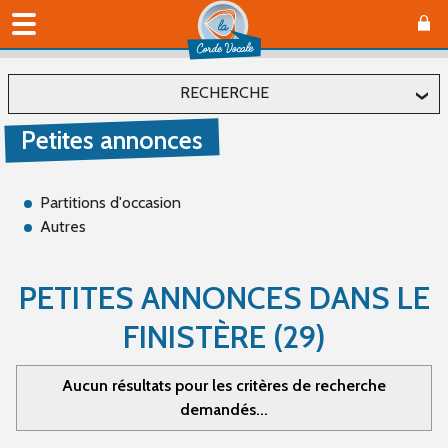
RECHERCHE
Petites annonces
Localiser
Département
Partitions d'occasion
Autres
Affiner
PETITES ANNONCES DANS LE
FINISTÈRE (29)
Type(s)
Offre (1)
Aucun résultats pour les critères de recherche
Recherche (6)
demandés...
Catégorie(s)