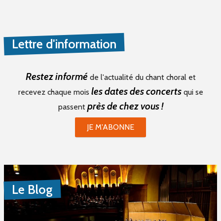
Choristes (3)
Chefs De Chœur (2)
Musiciens (2)
Lettre d'information
Recherche De Partitions (0)
Echanges / Rencontres Entre Groupes Vocaux (0)
Restez informé
de l'actualité du chant choral et
Matériels Et Fournitures (0)
les dates des concerts
recevez chaque mois
qui se
Divers (0)
près de chez vous !
passent
JE M'ABONNE
Mot(s) clé(s)
Plusieurs mots clé possibles
Le Blog