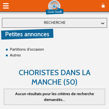
RECHERCHE
Petites annonces
Localiser
Département
Partitions d'occasion
Autres
Affiner
CHORISTES DANS LA
MANCHE (50)
Type(s)
Offre (0)
Aucun résultats pour les critères de recherche
Recherche (2)
demandés...
Catégorie(s)