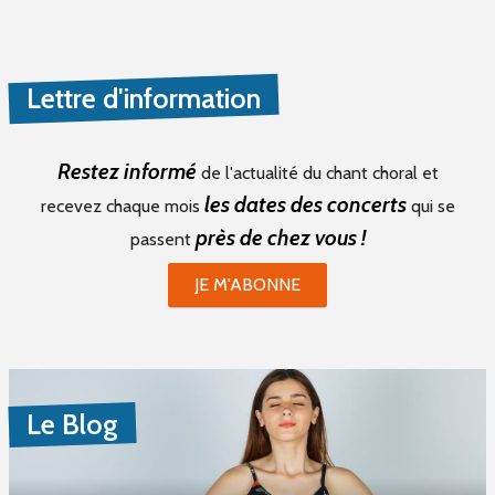
Choristes (0)
Chefs De Chœur (1)
Musiciens (0)
Lettre d'information
Recherche De Partitions (1)
Echanges / Rencontres Entre Groupes Vocaux (0)
Restez informé
de l'actualité du chant choral et
Matériels Et Fournitures (0)
les dates des concerts
recevez chaque mois
qui se
Divers (0)
près de chez vous !
passent
JE M'ABONNE
Mot(s) clé(s)
Plusieurs mots clé possibles
Le Blog