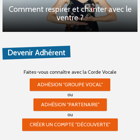
Comment respirer et chanter avec le
PROPOSER UNE PETITE ANNONCE
ventre ?
RSS PETITES ANNONCES
Devenir Adhérent
Faites-vous connaître
avec la Corde Vocale
ADHÉSION "GROUPE VOCAL"
ou
ADHÉSION "PARTENAIRE"
ou
CRÉER UN COMPTE "DÉCOUVERTE"