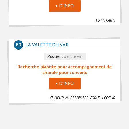
Choristes (7)
+ D'INFO
Chefs De Chœur (1)
TUTTI CANTI
Musiciens (2)
Recherche De Partitions (1)
Echanges / Rencontres Entre Groupes Vocaux (1)
83
LA VALETTE DU VAR
Matériels Et Fournitures (1)
Musiciens
dans le Var
Divers (1)
Recherche pianiste pour accompagnement de
chorale pour concerts
Mot(s) clé(s)
+ D'INFO
Plusieurs mots clé possibles
CHOEUR VALETTOIS LES VOIX DU COEUR