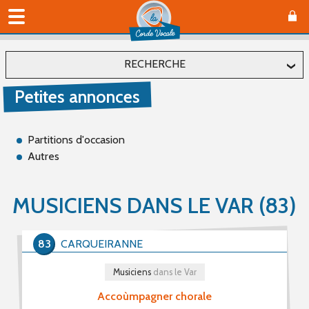
RECHERCHE
Petites annonces
Localiser
Département
Partitions d'occasion
Autres
Affiner
MUSICIENS DANS LE VAR (83)
Type(s)
83
CARQUEIRANNE
Offre (3)
Recherche (10)
Musiciens
dans le Var
Accoùmpagner chorale
Catégorie(s)