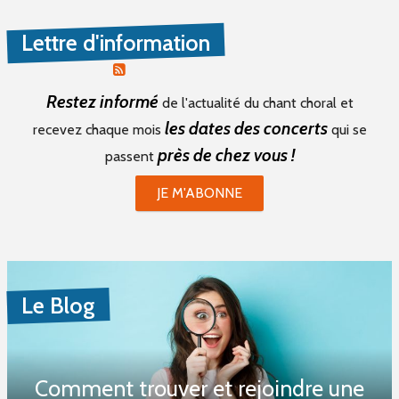
PROPOSER UNE PETITE ANNONCE
Lettre d'information
RSS PETITES ANNONCES
Restez informé
de l'actualité du chant choral et
les dates des concerts
recevez chaque mois
qui se
près de chez vous !
passent
JE M'ABONNE
Le Blog
Comment trouver et rejoindre une