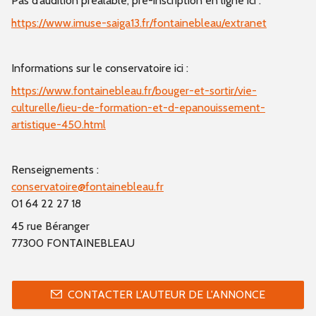
Pas d’audition préalable, pré-inscription en ligne ici :
https://www.imuse-saiga13.fr/fontainebleau/extranet
Informations sur le conservatoire ici :
https://www.fontainebleau.fr/bouger-et-sortir/vie-
culturelle/lieu-de-formation-et-d-epanouissement-
artistique-450.html
Renseignements :
conservatoire@fontainebleau.fr
01 64 22 27 18
45 rue Béranger
77300 FONTAINEBLEAU
CONTACTER L'AUTEUR DE L'ANNONCE