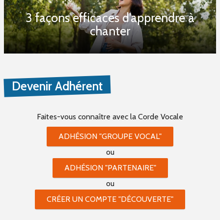
3 façons efficaces d’apprendre à
chanter
Devenir Adhérent
Faites-vous connaître
avec la Corde Vocale
ADHÉSION "GROUPE VOCAL"
ou
ADHÉSION "PARTENAIRE"
ou
CRÉER UN COMPTE "DÉCOUVERTE"