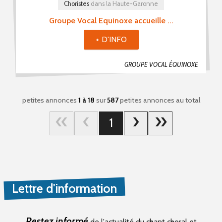
Choristes
dans la Haute-Garonne
Groupe Vocal Equinoxe accueille ...
+ D'INFO
GROUPE VOCAL ÉQUINOXE
petites annonces
1 à 18
sur
587
petites annonces au total
1
Lettre d'information
Restez informé
de l'actualité du chant choral et