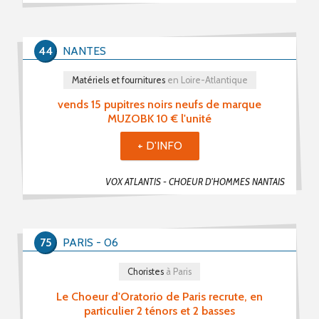
PROPOSER UNE PETITE ANNONCE
44
NANTES
RSS PETITES ANNONCES
Matériels et fournitures
en Loire-Atlantique
vends 15 pupitres noirs neufs de marque
MUZOBK 10 € l'unité
+ D'INFO
VOX ATLANTIS - CHOEUR D'HOMMES NANTAIS
75
PARIS - 06
Choristes
à Paris
Le Choeur d'Oratorio de Paris recrute, en
particulier 2 ténors et 2 basses