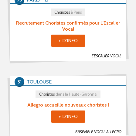
Choristes (418)
Choristes
à Paris
Chefs De Chœur (71)
Recrutement Choristes confirmés pour L'Escalier
Musiciens (35)
Vocal
Recherche De Partitions (8)
+ D'INFO
Echanges / Rencontres Entre Groupes Vocaux (19)
Matériels Et Fournitures (7)
L'ESCALIER VOCAL
Divers (29)
31
TOULOUSE
Mot(s) clé(s)
Choristes
dans la Haute-Garonne
Plusieurs mots clé possibles
Allegro accueille nouveaux choristes !
+ D'INFO
ENSEMBLE VOCAL ALLEGRO