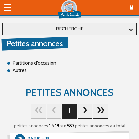
RECHERCHE
Petites annonces
Localiser
Département
Partitions d'occasion
Autres
Affiner
PETITES ANNONCES
Type(s)
1
Offre (66)
Recherche (489)
petites annonces
1 à 18
sur
587
petites annonces au total
Catégorie(s)
75
PARIS - 13