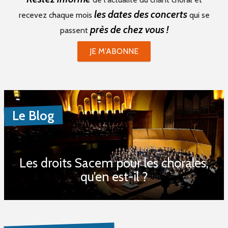
les dates des concerts
recevez chaque mois
qui se
près de chez vous !
passent
JE M'ABONNE
Le Blog
Les droits Sacem pour les chorales,
qu’en est-il ?