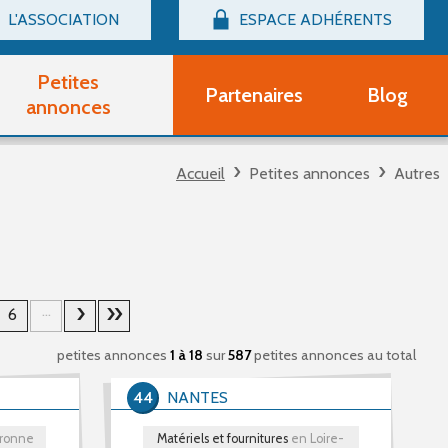
L'ASSOCIATION
ESPACE ADHÉRENTS
Billetterie
Connexion
Petites
Partenaires
Blog
r adhérent Groupe Vocal
annonces
nir adhérent Partenaire
rtitions d'occasion
Accueil
Petites annonces
Autres
r un compte Découverte
uestions fréquentes
tres
...
6
petites annonces
1 à 18
sur
587
petites annonces au total
44
NANTES
aronne
Matériels et fournitures
en Loire-