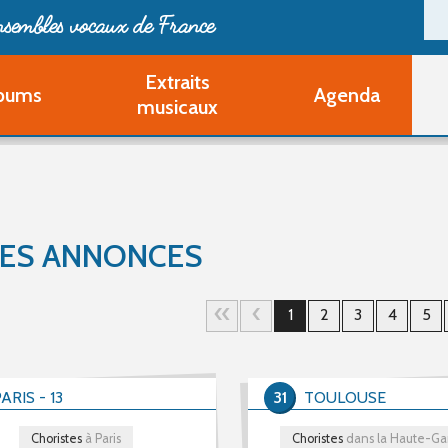
ensembles vocaux de France
Extraits
bums
Agenda
Deveni
musicaux
Deve
Pa
Ouvri
Q
Au
TES ANNONCES
1
2
3
4
5
ARIS - 13
31
TOULOUSE
Choristes
à Paris
Choristes
dans la Haute-G