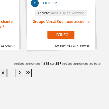
31
TOULOUSE
Choristes
dans la Haute-Garonne
 chanter
Groupe Vocal Equinoxe accueille
s ?
...
+ D'INFO
NEGITACHI
GROUPE VOCAL ÉQUINOXE
petites annonces
1 à 18
sur
587
petites annonces au total
...
6