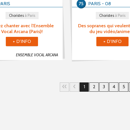
PARIS
75
PARIS - 08
Choristes
à Paris
Choristes
à Paris
z chanter avec l'Ensemble
Des sopranes qui veulent
Vocal Arcana (Paris)!
du jeu vidéo/anime
+ D'INFO
+ D'INFO
ENSEMBLE VOCAL ARCANA
1
2
3
4
5