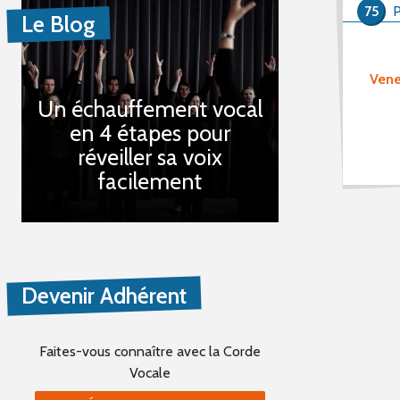
75
Le Blog
Vene
Un échauffement vocal
en 4 étapes pour
réveiller sa voix
facilement
Devenir Adhérent
Faites-vous connaître
avec la Corde
Vocale