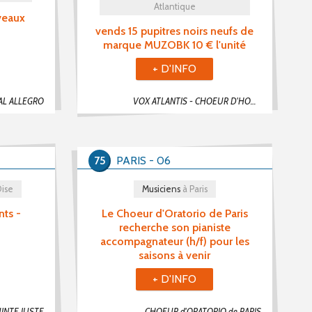
Atlantique
veaux
vends 15 pupitres noirs neufs de
marque MUZOBK 10 € l'unité
+ D'INFO
AL ALLEGRO
VOX ATLANTIS - CHOEUR D'HOMMES NANTAIS
75
PARIS - 06
Oise
Musiciens
à Paris
nts -
Le Choeur d'Oratorio de Paris
recherche son pianiste
accompagnateur (h/f) pour les
saisons à venir
+ D'INFO
INTE JUSTE
CHOEUR d'ORATORIO de PARIS