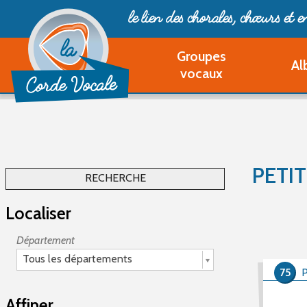
le lien des chorales, chœurs
et 
Groupes
Al
vocaux
PETI
RECHERCHE
Localiser
Département
Tous les départements
75
P
Affiner