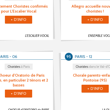
tement Choristes confirmés
Allegro accueille nou
pour L'Escalier Vocal
choristes !
+ D'INFO
+ D'INFO
L'ESCALIER VOCAL
ENSEMBLE VOC
ARIS - 06
95
PARIS - 12
Choristes
à Paris
Choristes
dans le Val-d'
hoeur d'Oratorio de Paris
Chorale parents-enfa
e, en particulier 2 ténors et 2
Pontoise (95)
basses
+ D'INFO
+ D'INFO
CHOEUR d'ORATORIO de PARIS
LA QU