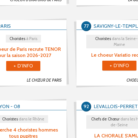
PARIS
77
SAVIGNY-LE-TEMPL
Choristes
à Paris
Choristes
dans la Seine-
Marne
eur de Paris recrute TENOR
Le choeur Variatio re
our la saison 2026-2027
+ D'INFO
+ D'INFO
LE CHŒUR DE PARIS
CHOEU
LYON - 08
92
LEVALLOIS-PERRET
Choristes
dans le Rhône
Chefs de Chœur
dans les 
de-Seine
erche 4 choristes hommes
LA CHORALE S'AM
tous pupitres