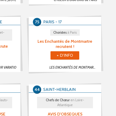
E
75
PARIS - 17
et-
Choristes
à Paris
Les Enchantés de Montmartre
crute
recrutent !
+ D'INFO
R VARIATIO
LES ENCHANTÉS DE MONTMARTRE
44
SAINT-HERBLAIN
Hauts-
Chefs de Chœur
en Loire-
Atlantique
USE
AVIS D'OBSEQUES