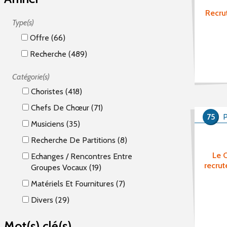
Recru
Type(s)
Offre (66)
Recherche (489)
Catégorie(s)
Choristes (418)
Chefs De Chœur (71)
75
P
Musiciens (35)
Recherche De Partitions (8)
Le C
Echanges / Rencontres Entre
recrut
Groupes Vocaux (19)
Matériels Et Fournitures (7)
Divers (29)
Mot(s) clé(s)