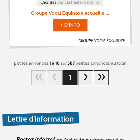
Choristes
dans la Haute-Garonne
Groupe Vocal Equinoxe accueille ...
+ D'INFO
GROUPE VOCAL ÉQUINOXE
petites annonces
1 à 18
sur
587
petites annonces au total
1
Lettre d'information
Restez informé
de l'actualité du chant choral et