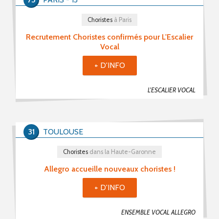
Choristes (418)
Choristes
à Paris
Chefs De Chœur (71)
Recrutement Choristes confirmés pour L'Escalier
Musiciens (35)
Vocal
Recherche De Partitions (8)
+ D'INFO
Echanges / Rencontres Entre Groupes Vocaux (19)
Matériels Et Fournitures (7)
L'ESCALIER VOCAL
Divers (29)
31
TOULOUSE
Mot(s) clé(s)
Choristes
dans la Haute-Garonne
Plusieurs mots clé possibles
Allegro accueille nouveaux choristes !
+ D'INFO
ENSEMBLE VOCAL ALLEGRO