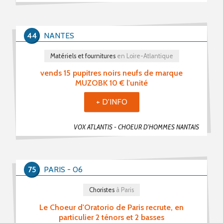
PROPOSER UNE PETITE ANNONCE
44
NANTES
RSS PETITES ANNONCES
Matériels et fournitures
en Loire-Atlantique
vends 15 pupitres noirs neufs de marque
MUZOBK 10 € l'unité
+ D'INFO
VOX ATLANTIS - CHOEUR D'HOMMES NANTAIS
75
PARIS - 06
Choristes
à Paris
Le Choeur d'Oratorio de Paris recrute, en
particulier 2 ténors et 2 basses