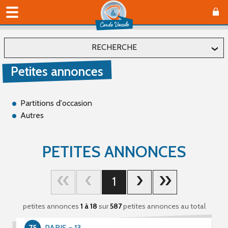
RECHERCHE
Petites annonces
Localiser
Département
Partitions d'occasion
Autres
Affiner
PETITES ANNONCES
Type(s)
1
Offre (66)
Recherche (489)
petites annonces
1 à 18
sur
587
petites annonces au total
Catégorie(s)
75
PARIS - 13