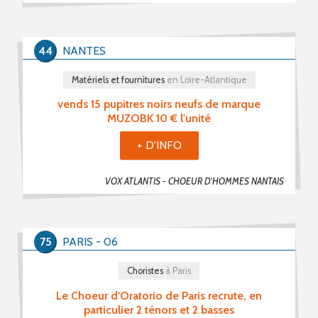
PROPOSER UNE PETITE ANNONCE
44
NANTES
RSS PETITES ANNONCES
Matériels et fournitures
en Loire-Atlantique
vends 15 pupitres noirs neufs de marque
MUZOBK 10 € l'unité
+ D'INFO
VOX ATLANTIS - CHOEUR D'HOMMES NANTAIS
75
PARIS - 06
Choristes
à Paris
Le Choeur d'Oratorio de Paris recrute, en
particulier 2 ténors et 2 basses