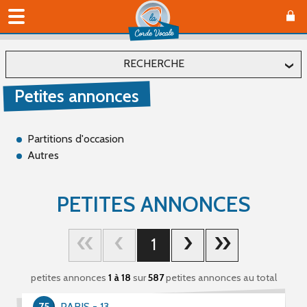
RECHERCHE
Petites annonces
Localiser
Département
Partitions d'occasion
Autres
Affiner
PETITES ANNONCES
Type(s)
1
Offre (66)
Recherche (489)
petites annonces
1 à 18
sur
587
petites annonces au total
Catégorie(s)
75
PARIS - 13