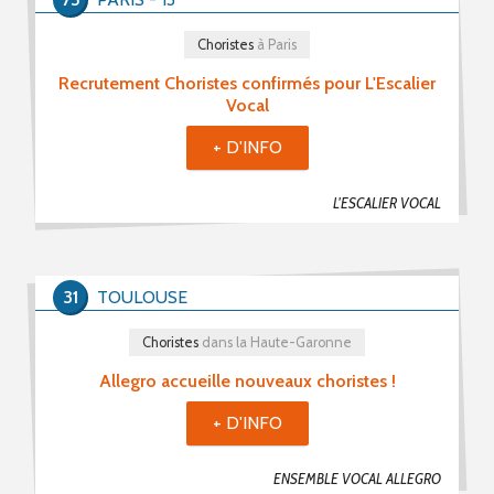
Choristes (418)
Choristes
à Paris
Chefs De Chœur (71)
Recrutement Choristes confirmés pour L'Escalier
Musiciens (35)
Vocal
Recherche De Partitions (8)
+ D'INFO
Echanges / Rencontres Entre Groupes Vocaux (19)
Matériels Et Fournitures (7)
L'ESCALIER VOCAL
Divers (29)
31
TOULOUSE
Mot(s) clé(s)
Choristes
dans la Haute-Garonne
Plusieurs mots clé possibles
Allegro accueille nouveaux choristes !
+ D'INFO
ENSEMBLE VOCAL ALLEGRO