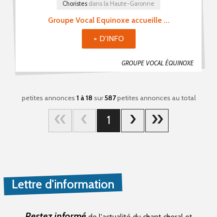
Choristes
dans la Haute-Garonne
Groupe Vocal Equinoxe accueille ...
+ D'INFO
GROUPE VOCAL ÉQUINOXE
petites annonces
1 à 18
sur
587
petites annonces au total
1
Lettre d'information
Restez informé
de l'actualité du chant choral et