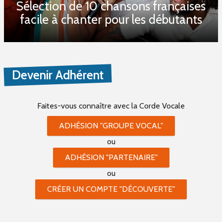
Sélection de 10 chansons françaises
facile à chanter pour les débutants
Devenir Adhérent
Faites-vous connaître
avec la Corde Vocale
ADHÉSION "GROUPE VOCAL"
ou
ADHÉSION "PARTENAIRE"
ou
CRÉER UN COMPTE "DÉCOUVERTE"