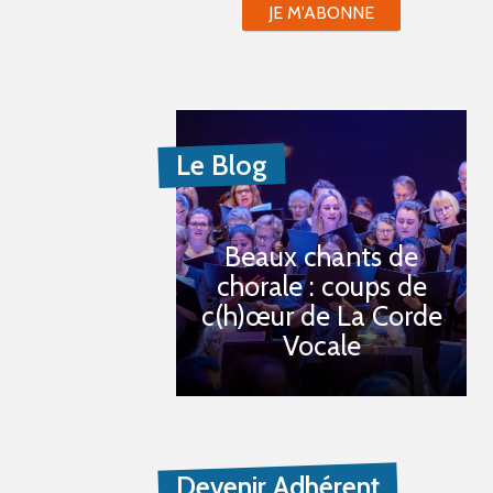
JE M'ABONNE
Le Blog
Beaux chants de
chorale : coups de
c(h)œur de La Corde
Vocale
Devenir Adhérent