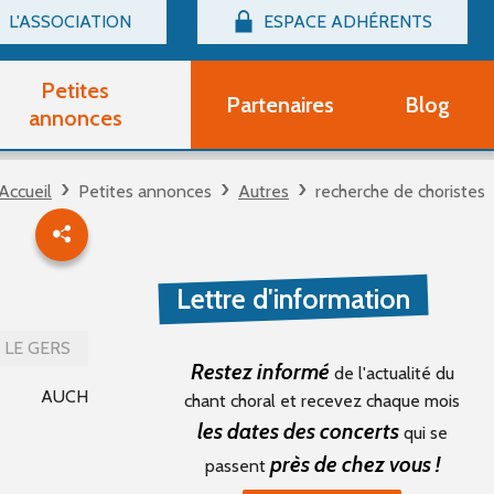
L'ASSOCIATION
ESPACE ADHÉRENTS
Billetterie
Connexion
Petites
Partenaires
Blog
r adhérent Groupe Vocal
annonces
nir adhérent Partenaire
rtitions d'occasion
Accueil
Petites annonces
Autres
recherche de choristes
r un compte Découverte
uestions fréquentes
tres
Lettre d'information
LE GERS
Restez informé
de l'actualité du
AUCH
chant choral et recevez chaque mois
les dates des concerts
qui se
près de chez vous !
passent