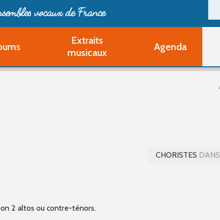
ensembles vocaux de France
Extraits
bums
Agenda
Deveni
musicaux
Deve
Pa
Ouvri
Q
Au
CHORISTES
DANS 
n 2 altos ou contre-ténors.