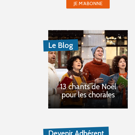
JE M'ABONNE
Le Blog
13 chants de Noël
pour les chorales
Devenir Adhérent