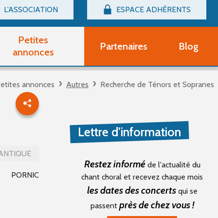
L'ASSOCIATION
ESPACE ADHÉRENTS
Billetterie
Connexion
Petites
Partenaires
Blog
r adhérent Groupe Vocal
annonces
nir adhérent Partenaire
rtitions d'occasion
etites annonces
Autres
Recherche de Ténors et Sopranes
r un compte Découverte
uestions fréquentes
tres
Lettre d'information
ANTIQUE
Restez informé
de l'actualité du
PORNIC
chant choral et recevez chaque mois
les dates des concerts
qui se
près de chez vous !
passent