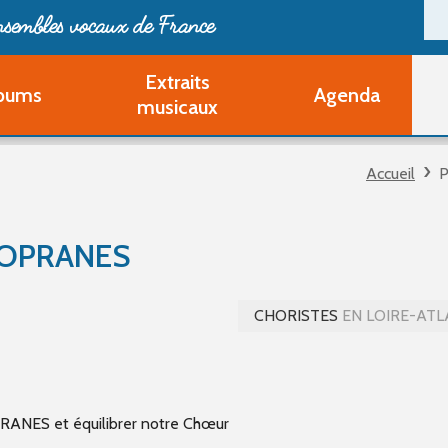
ensembles vocaux de France
Extraits
bums
Agenda
Deveni
musicaux
Deve
Pa
Accueil
P
Ouvri
Q
Au
SOPRANES
CHORISTES
EN LOIRE-ATL
RANES et équilibrer notre Chœur